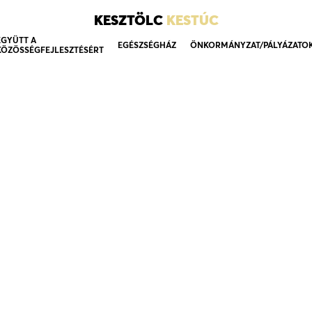
KESZTÖLC
KESTÚC
EGYÜTT A
EGÉSZSÉGHÁZ
ÖNKORMÁNYZAT/PÁLYÁZATO
KÖZÖSSÉGFEJLESZTÉSÉRT