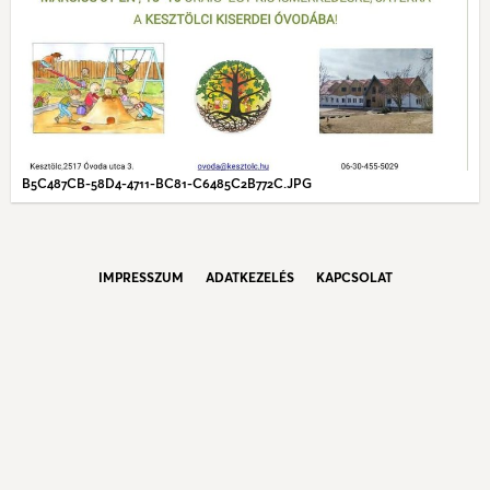
B5C487CB-58D4-4711-BC81-C6485C2B772C.JPG
IMPRESSZUM
ADATKEZELÉS
KAPCSOLAT