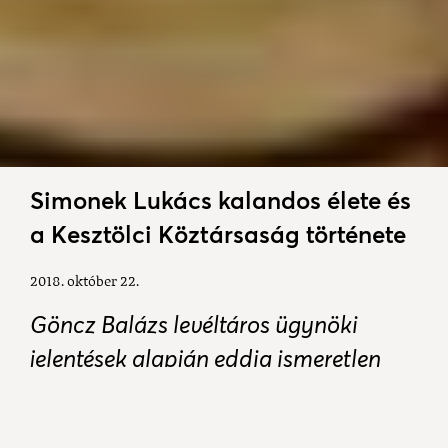
Simonek Lukács kalandos élete és
a Kesztölci Köztársaság története
2018. október 22.
Göncz Balázs levéltáros ügynöki
jelentések alapján eddig ismeretlen
részleteket tárt fel a Kesztölci
Köztársaság történetéből. Bemutatja a