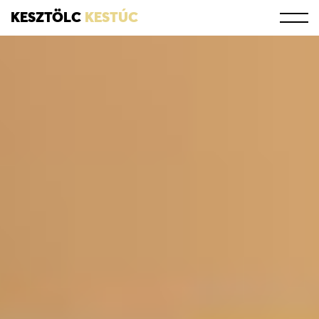
KESZTÖLC
KESTÚC