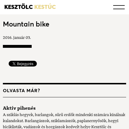
KESZTÖLC
KESTÚC
Mountain bike
2016. január 03.
OLVASTA MÁR?
Aktív pihenés
A sziklás hegyek, barlangok, sűrű erdők mindenki számára kínálnak
kalandokat. Barlangászok, sziklamászók, paplanernyősök, hegyi
biciklisták, vadászok és horgászok kedvelt helye Kesztölc és