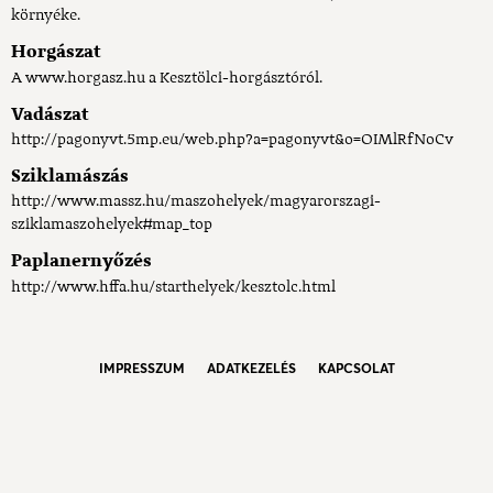
környéke.
Horgászat
A www.horgasz.hu a Kesztölci-horgásztóról.
Vadászat
http://pagonyvt.5mp.eu/web.php?a=pagonyvt&o=OIMlRfNoCv
Sziklamászás
http://www.massz.hu/maszohelyek/magyarorszagi-
sziklamaszohelyek#map_top
Paplanernyőzés
http://www.hffa.hu/starthelyek/kesztolc.html
IMPRESSZUM
ADATKEZELÉS
KAPCSOLAT