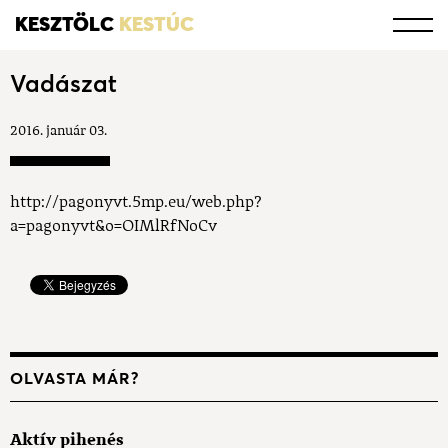
KESZTÖLC
KESTÚC
Vadászat
2016. január 03.
http://pagonyvt.5mp.eu/web.php?
a=pagonyvt&o=OIMlRfNoCv
OLVASTA MÁR?
Aktív pihenés