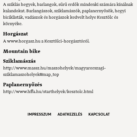
A sziklás hegyek, barlangok, sűrű erdők mindenki számára kínálnak
kalandokat. Barlangászok, sziklamászók, paplanernyősök, hegyi
biciklisták, vadászok és horgászok kedvelt helye Kesztölc és
környéke.
Horgászat
A www.horgasz.hu a Kesztölci-horgásztóról.
Mountain bike
Sziklamászás
http://www.massz.hu/maszohelyek/magyarorszagi-
sziklamaszohelyek#map_top
Paplanernyőzés
http://www.hffa.hu/starthelyek/kesztolc.html
IMPRESSZUM
ADATKEZELÉS
KAPCSOLAT