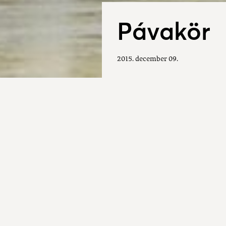
Pávakör
2015. december 09.
Pávakör:
1971-ben a Vyletel Fták mozg
Legfőbb feladatunknak tekint
szokásainak, népzenei kincsé
nemzedék számára.
Repertoárunkban a kesztölci 
és szlovákiai dalok is szerepe
Az énekeket a hagyományokho
A dalkör jelenlegi létszáma 20