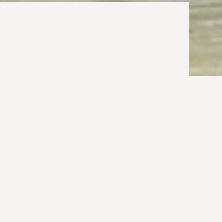
alom keretében alakult.
Galér
jük a település szlovák hagyományainak,
nek megőrzését, továbbadását a fiatalabb
gyűjtésű dalokon kívül a környék szlovák dalai
lnek.
z híven tangóharmonika kísérettel énekeljük.
PÁVAKÖR
 fő.