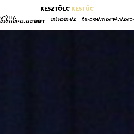
KESZTÖLC
KESTÚC
EGYÜTT A
EGÉSZSÉGHÁZ
ÖNKORMÁNYZAT/PÁLYÁZATO
KÖZÖSSÉGFEJLESZTÉSÉRT