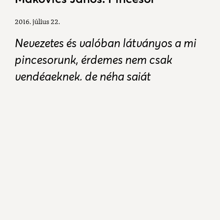
2016. július 22.
Nevezetes és valóban látványos a mi
pincesorunk, érdemes nem csak
vendégeknek, de néha saját
magunknak is örömet okozni avval,
hogy végigsétálunk ezeken a helyeken
is.
Kesztölcön több helyen találhatunk gyönyörű
pincesorokat. A legkülönfélébb időszakokban
épültek, és mindegyik más-más hangulatot áraszt.
A különbözőségük ellenére is mégis "összhangban"
vannak.
Ezek a pincesorok megtalálhatók a főút mellett épp