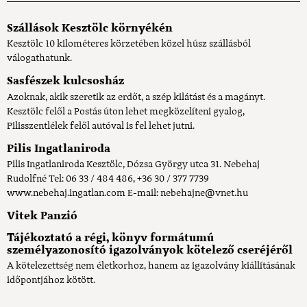
Szállások Kesztölc környékén
Kesztölc 10 kilométeres körzetében közel húsz szállásból
válogathatunk.
Sasfészek kulcsosház
Azoknak, akik szeretik az erdőt, a szép kilátást és a magányt.
Kesztölc felől a Postás úton lehet megközelíteni gyalog,
Pilisszentlélek felől autóval is fel lehet jutni.
Pilis Ingatlaniroda
Pilis Ingatlaniroda Kesztölc, Dózsa György utca 31. Nebehaj
Rudolfné Tel: 06 33 / 484 486, +36 30 / 377 7739
www.nebehaj.ingatlan.com E-mail: nebehajne@vnet.hu
Vitek Panzió
Tájékoztató a régi, könyv formátumú
személyazonosító igazolványok kötelező cseréjéről
A kötelezettség nem életkorhoz, hanem az igazolvány kiállításának
időpontjához kötött.