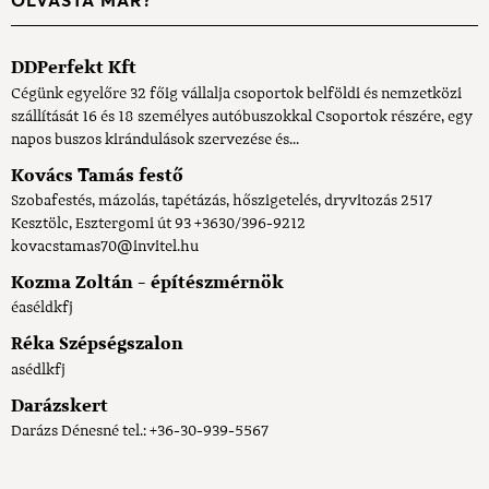
OLVASTA MÁR?
DDPerfekt Kft
Cégünk egyelőre 32 főig vállalja csoportok belföldi és nemzetközi
szállítását 16 és 18 személyes autóbuszokkal Csoportok részére, egy
napos buszos kirándulások szervezése és...
Kovács Tamás festő
Szobafestés, mázolás, tapétázás, hőszigetelés, dryvitozás 2517
Kesztölc, Esztergomi út 93 +3630/396-9212
kovacstamas70@invitel.hu
Kozma Zoltán - építészmérnök
éaséldkfj
Réka Szépségszalon
asédlkfj
Darázskert
Darázs Dénesné tel.: +36-30-939-5567