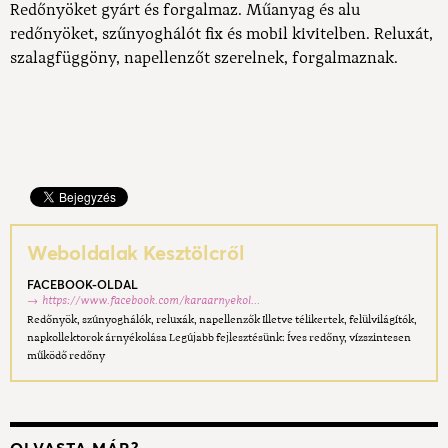
Redőnyöket gyárt és forgalmaz. Műanyag és alu
redőnyöket, szűnyoghálót fix és mobil kivitelben. Reluxát,
szalagfüggöny, napellenzőt szerelnek, forgalmaznak.
Weboldalak Kesztölcről
FACEBOOK-OLDAL
https://www.facebook.com/karaarnyekol...
Redőnyök, szúnyoghálók, reluxák, napellenzők Illetve télikertek, felülvilágítók,
napkollektorok árnyékolása Legújabb fejlesztésünk: Íves redőny, vízszintesen
működő redőny