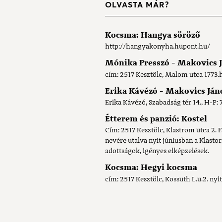
OLVASTA MÁR?
Kocsma: Hangya söröző
http://hangyakonyha.hupont.hu/
Mónika Presszó - Makovics J
cím: 2517 Kesztölc, Malom utca 1773.h
Erika Kávézó - Makovics Jáno
Erika Kávézó, Szabadság tér 14., H-P: 
Étterem és panzió: Kostel
Cím: 2517 Kesztölc, Klastrom utca 2.
nevére utalva nyit júniusban a Klasto
adottságok, igényes elképzelések.
Kocsma: Hegyi kocsma
cím: 2517 Kesztölc, Kossuth L.u.2. nyi