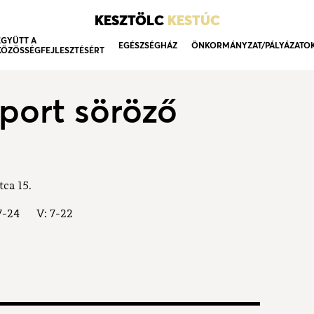
KESZTÖLC
KESTÚC
EGYÜTT A
EGÉSZSÉGHÁZ
ÖNKORMÁNYZAT/PÁLYÁZATO
KÖZÖSSÉGFEJLESZTÉSÉRT
port söröző
tca 15.
o:7-24 V: 7-22