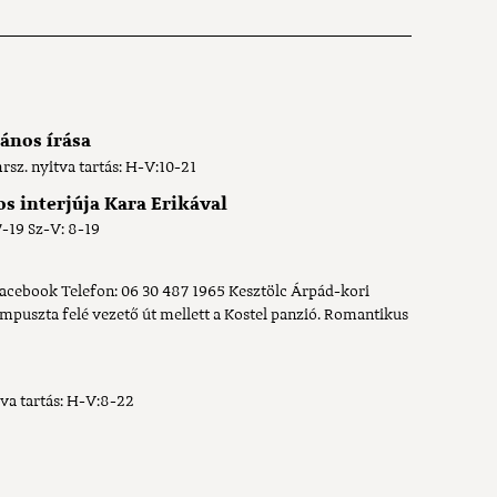
ános írása
rsz. nyitva tartás: H-V:10-21
s interjúja Kara Erikával
7-19 Sz-V: 8-19
 Facebook Telefon: 06 30 487 1965 Kesztölc Árpád-kori
rmpuszta felé vezető út mellett a Kostel panzió. Romantikus
tva tartás: H-V:8-22