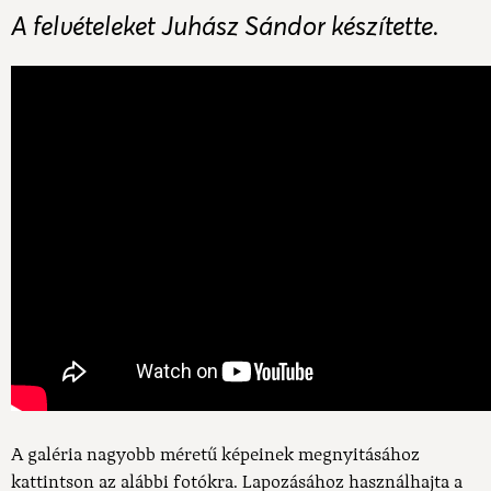
A felvételeket Juhász Sándor készítette.
A galéria nagyobb méretű képeinek megnyitásához
kattintson az alábbi fotókra. Lapozásához használhajta a