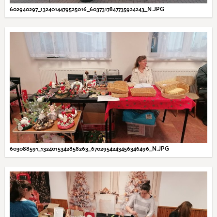
602940297_1324014479525016_6037317847735924243_N.JPG
603088591_1324015342858263_6702954243456346496_N.JPG