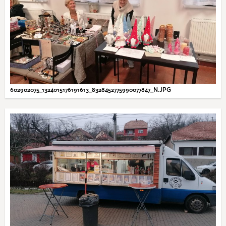
602902075_1324015176191613_8328452775990077847_N.JPG