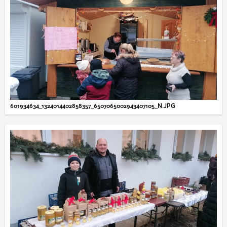
601934634_1324014402858357_6507065002943407105_N.JPG