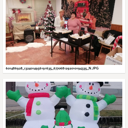
601486928_1324014956191635_6770681292010194335_N.JPG