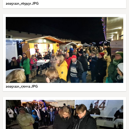
20251221_165931.JPG
20251221_170112.JPG