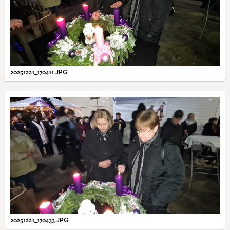
20251221_170411.JPG
20251221_170433.JPG