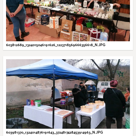
603812689_1324015046191626_1223718569666356618_N.JPG
603981370_1324014876191643_3724817428453914963_N.JPG