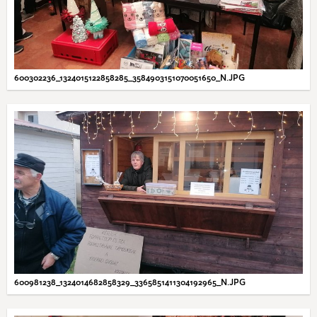
600302236_1324015122858285_3584903151070051650_N.JPG
600981238_1324014682858329_3365851411304192965_N.JPG