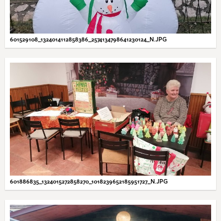
601529108_1324014112858386_2574134798641230124_N.JPG
601886835_1324015272858270_1018239652185951727_N.JPG