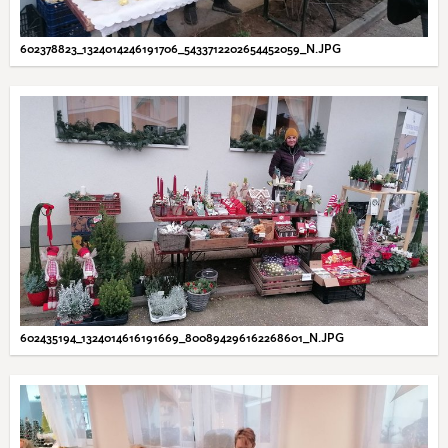
602378823_1324014246191706_5433712202654452059_N.JPG
602435194_1324014616191669_800894296162268601_N.JPG