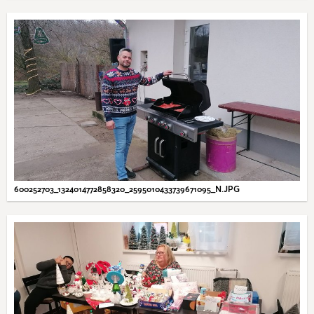
600252703_1324014772858320_2595010433739671095_N.JPG