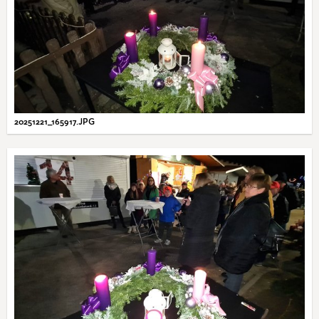
20251221_165917.JPG