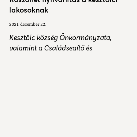
lakosoknak
2021. december 22.
Kesztölc község Önkormányzata,
valamint a Családsegítő és
Gyermekjóléti Szolgálat nevében
szeretnénk megköszönni a kesztölci
lakosoknak a tartós élelmiszer
gyűjtést, valamint a felajánlott
élelmiszer utalványokat, mellyel
szebbé tehettük a községünkben élő
rászoruló családok karácsonyát.