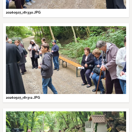
20260507_181330.JPG
20260507_181312.JPG