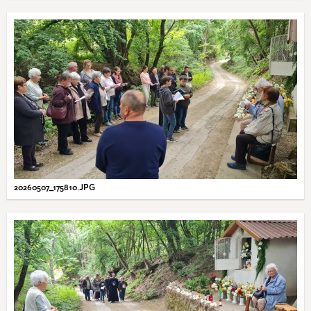
20260507_175810.JPG