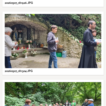
20260507_181926.JPG
20260507_181304.JPG