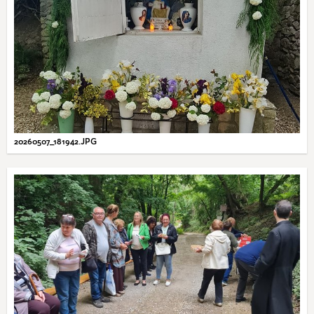
20260507_181942.JPG