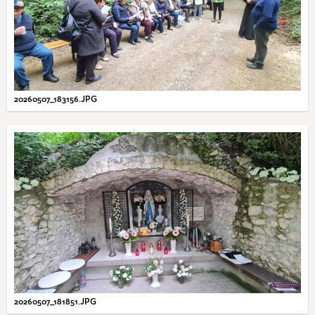
20260507_183156.JPG
20260507_181851.JPG