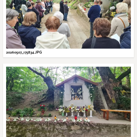
20260507_175834.JPG