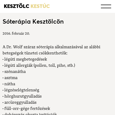
KESZTÖLC
KESTÚC
Sóterápia Kesztölcön
2016. február 20.
A Dr. Wolf száraz sóterápia alkalmazásával az alábbi
betegségek tünetei csökkenthetők:
• légúti megbetegedések
• légúti allergiák (pollen, toll, pihe, stb.)
• szénanátha
• asztma
• nátha
• légzéselégtelenség
• hörghurutgyulladás
• arcüreggyulladás
• füll-orr-gége fertőzések
• dohányzás okozta irritációk