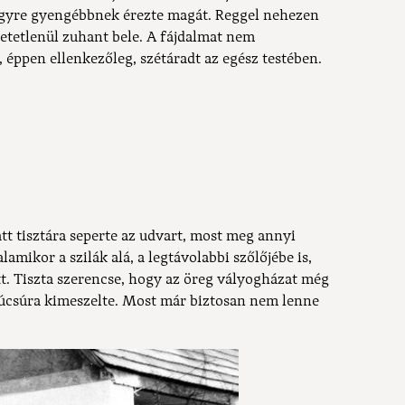
 egyre gyengébbnek érezte magát. Reggel nehezen
ehetetlenül zuhant bele. A fájdalmat nem
, éppen ellenkezőleg, szétáradt az egész testében.
tt tisztára seperte az udvart, most meg annyi
lamikor a szilák alá, a legtávolabbi szőlőjébe is,
. Tiszta szerencse, hogy az öreg vályogházat még
csúra kimeszelte. Most már biztosan nem lenne