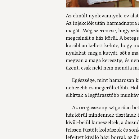
Az elmúlt nyolcvannyolc év alat
Az injekciók után harmadnapra s
magát. Még szerencse, hogy szám
megcsinált a ház körül. A betegs
korábban kellett kelnie, hogy me
nyulakat meg a kutyát, sőt a mac
megvan a maga keresztje, és nem 
üzent, csak neki nem mondta me
Egészsége, mint hamarosan kid
nehezebb és megerőltetőbb. Hol 
elbírtak a legfárasztóbb munkáv
Az öregasszony szigorúan betar
ház körül mindennek tisztának é
kívül-belül kimeszelték, a diszn
frissen füstölt kolbászok és son
lefejtett kiváló házi borral, az 