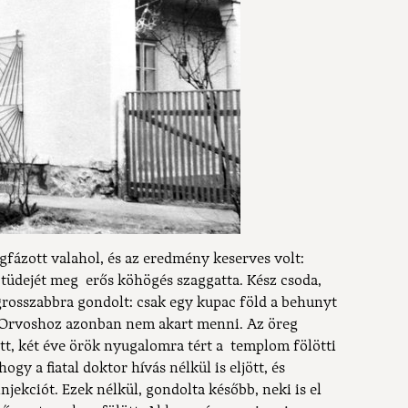
fázott valahol, és az eredmény keserves volt:
 tüdejét meg erős köhögés szaggatta. Kész csoda,
rosszabbra gondolt: csak egy kupac föld a behunyt
 Orvoshoz azonban nem akart menni. Az öreg
ott, két éve örök nyugalomra tért a templom fölötti
ogy a fiatal doktor hívás nélkül is eljött, és
jekciót. Ezek nélkül, gondolta később, neki is el