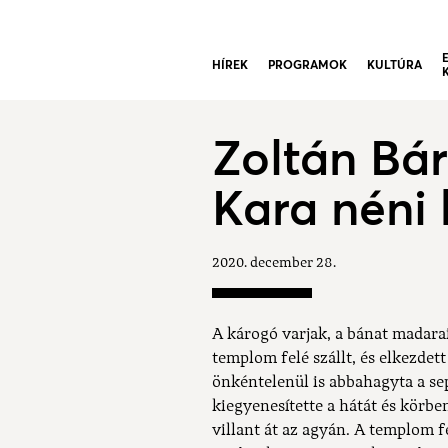
HÍREK
PROGRAMOK
KULTÚRA
Zoltán Bár
Kara néni
2020. december 28.
A károgó varjak, a bánat madarai
templom felé szállt, és elkezdett
önkéntelenül is abbahagyta a se
kiegyenesítette a hátát és körbe
villant át az agyán. A templom f