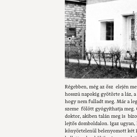
Régebben, még az ősz elején meg
hosszú napokig gyötörte a láz, a
hogy nem fulladt meg. Már a leg
szeme fölött gyógyíthatja meg.
doktor, akiben talán meg is bíz
lejtős domboldalon. Igaz ugyan, h
könyörtelenül belenyomott két in