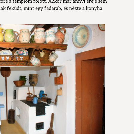
ejtőre a templom fölött. Akkor már annyi ereje sem
csak feküdt, mint egy fadarab, és nézte a konyha