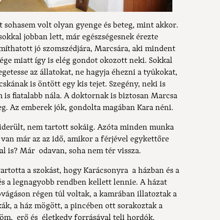
t sohasem volt olyan gyenge és beteg, mint akkor.
okkal jobban lett, már egészségesnek érezte
íthatott jó szomszédjára, Marcsára, aki mindent
ége miatt így is elég gondot okozott neki. Sokkal
getesse az állatokat, ne hagyja éhezni a tyúkokat,
skának is öntött egy kis tejet. Szegény, neki is
is fiatalabb nála. A doktornak is biztosan Marcsa
g. Az emberek jók, gondolta magában Kara néni.
erült, nem tartott sokáig. Azóta minden munka
van már az az idő, amikor a férjével egykettőre
al is? Már odavan, soha nem tér vissza.
totta a szokást, hogy Karácsonyra a házban és a
s a legnagyobb rendben kellett lennie. A házat
óvágáson régen túl voltak, a kamrában illatoztak a
kák, a ház mögött, a pincében ott sorakoztak a
öröm, erő és életkedv forrásával teli hordók.