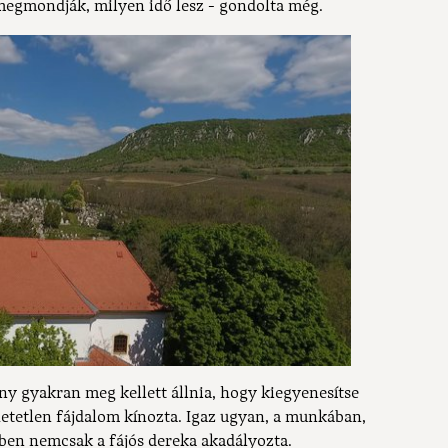
egmondják, milyen idő lesz - gondolta még.
y gyakran meg kellett állnia, hogy kiegyenesítse
hetetlen fájdalom kínozta. Igaz ugyan, a munkában,
őben nemcsak a fájós dereka akadályozta.