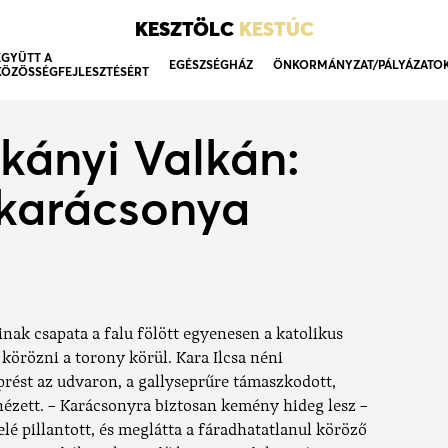
KESZTÖLC
KESTÚC
EGYÜTT A
EGÉSZSÉGHÁZ
ÖNKORMÁNYZAT/PÁLYÁZATO
KÖZÖSSÉGFEJLESZTÉSÉRT
kányi Valkán:
 karácsonya
nak csapata a falu fölött egyenesen a katolikus
 körözni a torony körül. Kara Ilcsa néni
prést az udvaron, a gallyseprűre támaszkodott,
nézett. ­– Karácsonyra biztosan kemény hideg lesz –
elé pillantott, és meglátta a fáradhatatlanul köröző