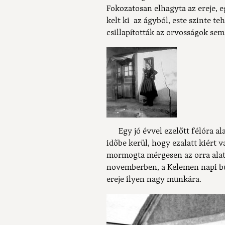
Fokozatosan elhagyta az ereje,
kelt ki az ágyból, este szinte t
csillapították az orvosságok sem
Egy jó évvel ezelőtt félóra ala
időbe kerül, hogy ezalatt kiért va
mormogta mérgesen az orra alatt
novemberben, a Kelemen napi bú
ereje ilyen nagy munkára.