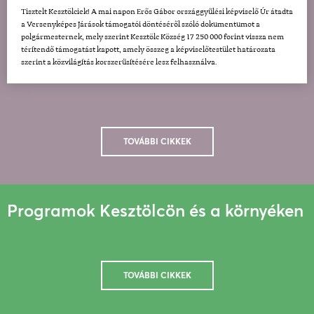
Tisztelt Kesztölciek! A mai napon Erős Gábor országgyűlési képviselő Úr átadta
a Versenyképes Járások támogatói döntéséről szóló dokumentumot a
polgármesternek, mely szerint Kesztölc Község 17 250 000 forint vissza nem
térítendő támogatást kapott, amely összeg a képviselőtestület határozata
szerint a közvilágítás korszerűsítésére lesz felhasználva.
TOVÁBBI CIKKEK
Programok Kesztölcön és a környéken
TOVÁBBI CIKKEK