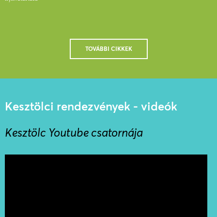
TOVÁBBI CIKKEK
Kesztölci rendezvények - videók
Kesztölc Youtube csatornája