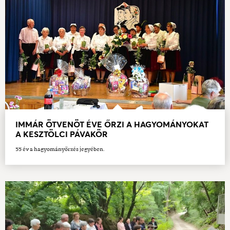
IMMÁR ÖTVENÖT ÉVE ŐRZI A HAGYOMÁNYOKAT
A KESZTÖLCI PÁVAKÖR
55 év a hagyományőrzés jegyében.