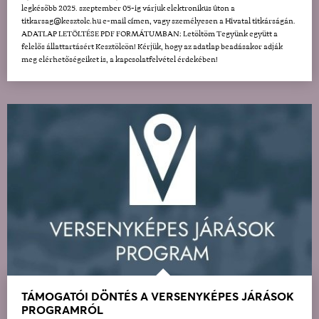
legkésőbb 2025. szeptember 05-ig várjuk elektronikus úton a
titkarsag@kesztolc.hu e-mail címen, vagy személyesen a Hivatal titkárságán.
ADATLAP LETÖLTÉSE PDF FORMÁTUMBAN: Letöltöm Tegyünk együtt a
felelős állattartásért Kesztölcön! Kérjük, hogy az adatlap beadásakor adják
meg elérhetőségeiket is, a kapcsolatfelvétel érdekében!
TÁMOGATÓI DÖNTÉS A VERSENYKÉPES JÁRÁSOK
PROGRAMRÓL