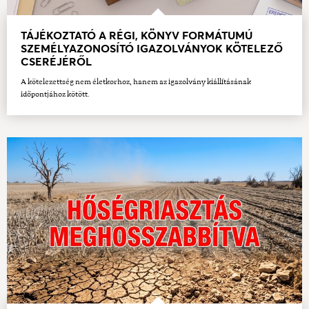
TÁJÉKOZTATÓ A RÉGI, KÖNYV FORMÁTUMÚ
SZEMÉLYAZONOSÍTÓ IGAZOLVÁNYOK KÖTELEZŐ
CSERÉJÉRŐL
A kötelezettség nem életkorhoz, hanem az igazolvány kiállításának
időpontjához kötött.