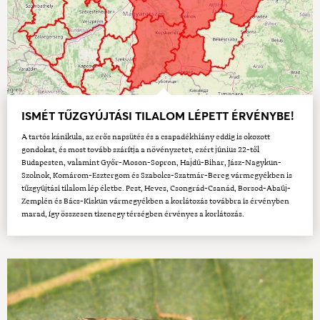
ISMÉT TŰZGYÚJTÁSI TILALOM LÉPETT ÉRVÉNYBE!
A tartós kánikula, az erős napsütés és a csapadékhiány eddig is okozott
gondokat, és most tovább szárítja a növényzetet, ezért június 22-től
Budapesten, valamint Győr-Moson-Sopron, Hajdú-Bihar, Jász-Nagykun-
Szolnok, Komárom-Esztergom és Szabolcs-Szatmár-Bereg vármegyékben is
tűzgyújtási tilalom lép életbe. Pest, Heves, Csongrád-Csanád, Borsod-Abaúj-
Zemplén és Bács-Kiskun vármegyékben a korlátozás továbbra is érvényben
marad, így összesen tizenegy térségben érvényes a korlátozás.