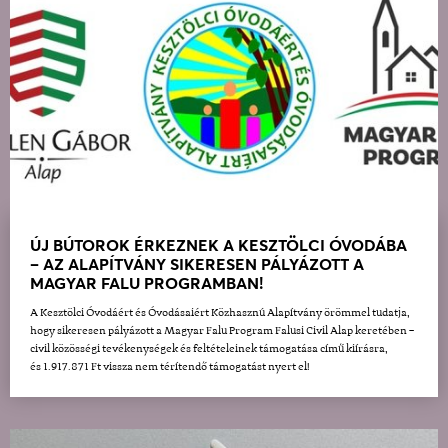
ÚJ BÚTOROK ÉRKEZNEK A KESZTÖLCI ÓVODÁBA
– AZ ALAPÍTVÁNY SIKERESEN PÁLYÁZOTT A
MAGYAR FALU PROGRAMBAN!
A Kesztölci Óvodáért és Óvodásaiért Közhasznú Alapítvány örömmel tudatja,
hogy sikeresen pályázott a Magyar Falu Program Falusi Civil Alap keretében –
civil közösségi tevékenységek és feltételeinek támogatása című kiírásra,
és 1.917.871 Ft vissza nem térítendő támogatást nyert el!