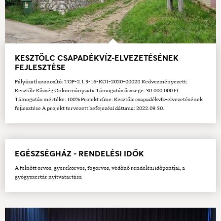
KESZTÖLC CSAPADÉKVÍZ-ELVEZETÉSÉNEK
FEJLESZTÉSE
Pályázati azonosító: TOP-2.1.3-16-KO1-2020-00028 Kedvezményezett:
Kesztölc Község Önkormányzata Támogatás összege: 30.000.000 Ft
Támogatás mértéke: 100% Projekt címe: Kesztölc csapadékvíz-elvezetésének
fejlesztése A projekt tervezett befejezési dátuma: 2022.09.30.
EGÉSZSÉGHÁZ - RENDELÉSI IDŐK
A felnőtt orvos, gyerekorvos, fogorvos, védőnő rendelési időpontjai, a
gyógyszertár nyitvatartása