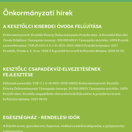
Önkormányzati hírek
A KESZTÖLCI KISERDEI ÓVODA FELÚJÍTÁSA
Kedvezményezett: Kesztölc Község Önkormányzata Projekt címe: A Kesztölci Kiserdei
Óvoda felújítása Támogatás összege: 300 000 000 Ft Támogatás mértéke: 100% Projekt
azonosítószáma: TOP_PLUSZ-3.3.1-21-KO1-2022-00013 Projekt helyszíne: 2517
Kesztölc, Óvoda u. 3. hrsz. 1304/3 A projekt tervezett befejezési dátuma: 2026.02.28.
KESZTÖLC CSAPADÉKVÍZ-ELVEZETÉSÉNEK
FEJLESZTÉSE
Pályázati azonosító: TOP-2.1.3-16-KO1-2020-00028 Kedvezményezett: Kesztölc
Község Önkormányzata Támogatás összege: 30.000.000 Ft Támogatás mértéke: 100%
Projekt címe: Kesztölc csapadékvíz-elvezetésének fejlesztése A projekt tervezett
befejezési dátuma: 2022.09.30.
EGÉSZSÉGHÁZ - RENDELÉSI IDŐK
A felnőtt orvos, gyerekorvos, fogorvos, védőnő rendelési időpontjai, a gyógyszertár
nyitvatartása