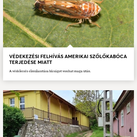
VÉDEKEZÉSI FELHÍVÁS AMERIKAI SZŐLŐKABÓCA
TERJEDÉSE MIATT
A védekezés elmulasztása bírságot vonhat maga után.