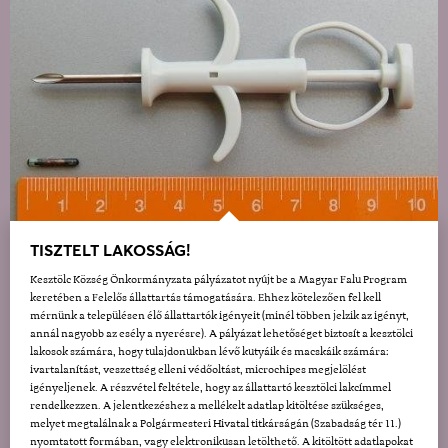
TISZTELT LAKOSSÁG!
Kesztölc Község Önkormányzata pályázatot nyújt be a Magyar Falu Program
keretében a Felelős állattartás támogatására. Ehhez kötelezően fel kell
mérnünk a településen élő állattartók igényeit (minél többen jelzik az igényt,
annál nagyobb az esély a nyerésre). A pályázat lehetőséget biztosít a kesztölci
lakosok számára, hogy tulajdonukban lévő kutyáik és macskáik számára:
ivartalanítást, veszettség elleni védőoltást, microchipes megjelölést
igényeljenek. A részvétel feltétele, hogy az állattartó kesztölci lakcímmel
rendelkezzen. A jelentkezéshez a mellékelt adatlap kitöltése szükséges,
melyet megtalálnak a Polgármesteri Hivatal titkárságán (Szabadság tér 11.)
nyomtatott formában, vagy elektronikusan letölthető. A kitöltött adatlapokat