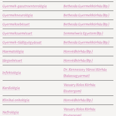
Gyermek-gasztroenterológia
Bethesda Gyermekkórház (Bp.)
Gyermekneurológia
Bethesda Gyermekkórház (Bp.)
Gyermeksebészet
Bethesda Gyermekkórház (Bp.)
Gyermekszemészet
Semmelweis Egyetem (Bp.)
Gyermek-tüdőgyógyászat
Bethesda Gyermekkórház (Bp.)
Haematológia
Honvédkórház (Bp.)
Idegsebészet
Honvédkórház (Bp.)
Dr. Kennessey Városi Kórház
Infektológia
(Balassagyarmat)
Vaszary Kolos Kórház
Kardiológia
(Esztergom)
Klinikai onkológia
Honvédkórház (Bp.)
Vaszary Kolos Kórház
Nefrológia
(Esztergom)