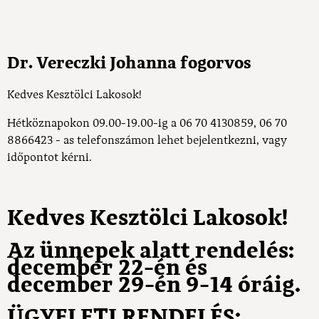
Dr. Vereczki Johanna fogorvos
Kedves Kesztölci Lakosok!
Hétköznapokon 09.00-19.00-ig a
06 70 4130859, 06 70
8866423
- as telefonszámon lehet bejelentkezni, vagy
időpontot kérni.
Kedves Kesztölci Lakosok!
Az ünnepek alatt rendelés:
december 22-én és
december 29-én 9-14 óráig.
ÜGYELETI RENDELÉS: