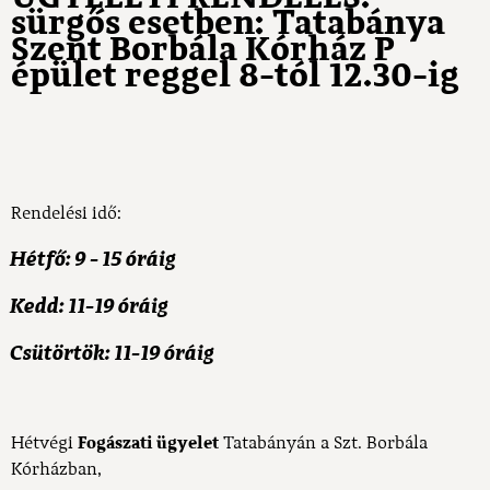
sürgős esetben: Tatabánya
Szent Borbála Kórház P
épület reggel 8-tól 12.30-ig
Rendelési idő:
Hétfő: 9 - 15 óráig
Kedd: 11-19 óráig
Csütörtök: 11-19 óráig
Hétvégi
Fogászati ügyelet
Tatabányán a Szt. Borbála
Kórházban,