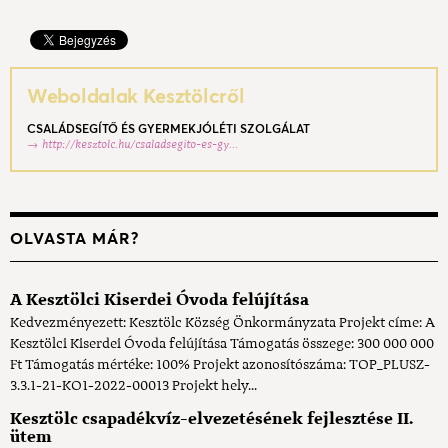
Weboldalak Kesztölcről
CSALÁDSEGÍTŐ ÉS GYERMEKJÓLÉTI SZOLGÁLAT
http://kesztolc.hu/csaladsegito-es-gy...
OLVASTA MÁR?
A Kesztölci Kiserdei Óvoda felújítása
Kedvezményezett: Kesztölc Község Önkormányzata Projekt címe: A
Kesztölci Kiserdei Óvoda felújítása Támogatás összege: 300 000 000
Ft Támogatás mértéke: 100% Projekt azonosítószáma: TOP_PLUSZ-
3.3.1-21-KO1-2022-00013 Projekt hely...
Kesztölc csapadékvíz-elvezetésének fejlesztése II.
ütem