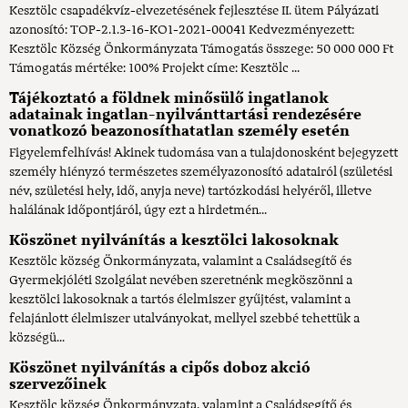
Kesztölc csapadékvíz-elvezetésének fejlesztése II. ütem Pályázati
azonosító: TOP-2.1.3-16-KO1-2021-00041 Kedvezményezett:
Kesztölc Község Önkormányzata Támogatás összege: 50 000 000 Ft
Támogatás mértéke: 100% Projekt címe: Kesztölc ...
Tájékoztató a földnek minősülő ingatlanok
adatainak ingatlan-nyilvánttartási rendezésére
vonatkozó beazonosíthatatlan személy esetén
Figyelemfelhívás! Akinek tudomása van a tulajdonosként bejegyzett
személy hiényzó természetes személyazonosító adatairól (születési
név, születési hely, idő, anyja neve) tartózkodási helyéről, illetve
halálának időpontjáról, úgy ezt a hirdetmén...
Köszönet nyilvánítás a kesztölci lakosoknak
Kesztölc község Önkormányzata, valamint a Családsegítő és
Gyermekjóléti Szolgálat nevében szeretnénk megköszönni a
kesztölci lakosoknak a tartós élelmiszer gyűjtést, valamint a
felajánlott élelmiszer utalványokat, mellyel szebbé tehettük a
községü...
Köszönet nyilvánítás a cipős doboz akció
szervezőinek
Kesztölc község Önkormányzata, valamint a Családsegítő és