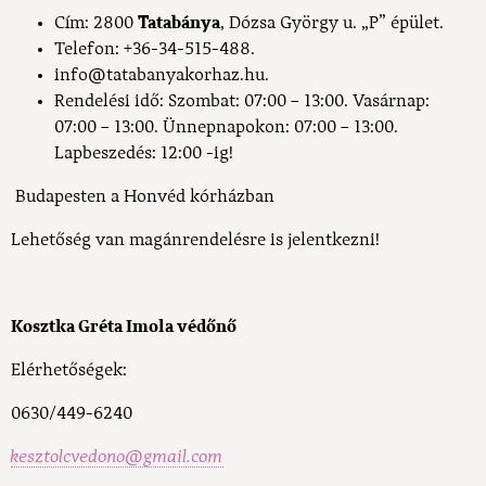
Cím: 2800
Tatabánya
, Dózsa György u. „P” épület.
Telefon: +36-34-515-488.
info@tatabanyakorhaz.hu.
Rendelési idő: Szombat: 07:00 – 13:00. Vasárnap:
07:00 – 13:00. Ünnepnapokon: 07:00 – 13:00.
Lapbeszedés: 12:00 -ig!
Budapesten a Honvéd kórházban
Lehetőség van magánrendelésre is jelentkezni!
Kosztka Gréta Imola
v
édőnő
Elérhetőségek:
0630/449-6240
kesztolcvedono@gmail.com