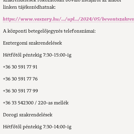
szakrendelések fokozatosan bővülő listájáról az alábbi
linken tájékozódhatnak:
https://www.vaszary.hu/.../upl.../2024/05/bevontszakre
A központi betegelőjegyzés telefonszámai:
Esztergomi szakrendelések
Hétfőtől péntekig 7:30-15:00-ig
+36 30 591 77 91
+36 30 591 77 76
+36 30 591 77 99
+36 33 542300 / 220-as mellék
Dorogi szakrendelések
Hétfőtől péntekig 7:30-14:00-ig