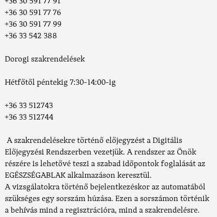
+36 30 591 77 91
+36 30 591 77 76
+36 30 591 77 99
+36 33 542 388
Dorogi szakrendelések
Hétfőtől péntekig 7:30-14:00-ig
+36 33 512743
+36 33 512744
A szakrendelésekre történő előjegyzést a Digitális
Előjegyzési Rendszerben vezetjük. A rendszer az Önök
részére is lehetővé teszi a szabad időpontok foglalását az
EGÉSZSÉGABLAK alkalmazáson keresztül.
A vizsgálatokra történő bejelentkezéskor az automatából
szükséges egy sorszám húzása. Ezen a sorszámon történik
a behívás mind a regisztrációra, mind a szakrendelésre.