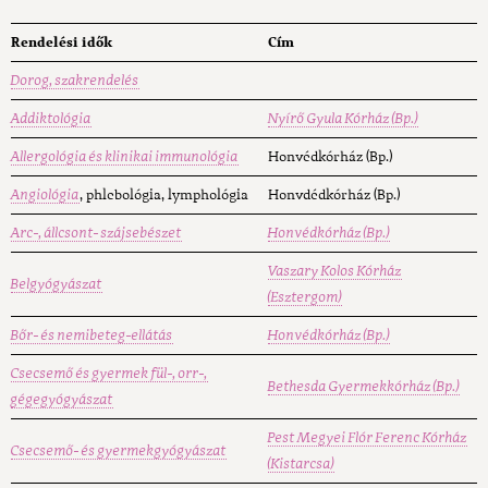
Rendelési idők
Cím
Dorog, szakrendelés
Addiktológia
Nyírő Gyula Kórház (Bp.)
Allergológia és klinikai immunológia
Honvédkórház (Bp.)
Angiológia
, phlebológia, lymphológia
Honvdédkórház (Bp.)
Arc-, állcsont- szájsebészet
Honvédkórház (Bp.)
Vaszary Kolos Kórház
Belgyógyászat
(Esztergom)
Bőr- és nemibeteg-ellátás
Honvédkórház (Bp.)
Csecsemő és gyermek fül-, orr-,
Bethesda Gyermekkórház (Bp.)
gégegyógyászat
Pest Megyei Flór Ferenc Kórház
Csecsemő- és gyermekgyógyászat
(Kistarcsa)