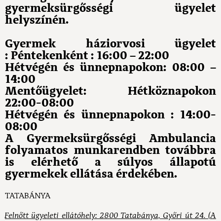
gyermeksürgősségi ügyelet
helyszínén.
Gyermek háziorvosi ügyelet
: Péntekenként : 16:00 – 22:00
Hétvégén és ünnepnapokon: 08:00 –
14:00
Mentőügyelet: Hétköznapokon
22:00-08:00
Hétvégén és ünnepnapokon : 14:00-
08:00
A Gyermeksürgősségi Ambulancia
folyamatos munkarendben továbbra
is elérhető a súlyos állapotú
gyermekek ellátása érdekében.
TATABÁNYA
Felnőtt ügyeleti ellátóhely: 2800 Tatabánya, Győri út 24. (A