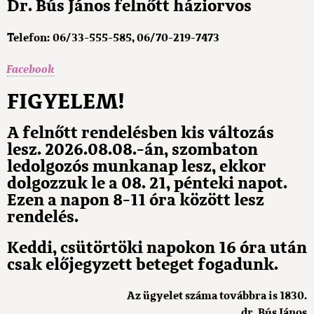
Dr. Bús János felnőtt háziorvos
Telefon: 06/33-555-585, 06/70-219-7473
Facebook
FIGYELEM!
A felnőtt rendelésben kis változás
lesz. 2026.08.08.-án, szombaton
ledolgozós munkanap lesz, ekkor
dolgozzuk le a 08. 21, pénteki napot.
Ezen a napon 8-11 óra között lesz
rendelés.
Keddi, csütörtöki napokon 16 óra után
csak előjegyzett beteget fogadunk.
Az ügyelet száma továbbra is 1830.
dr. Bús János