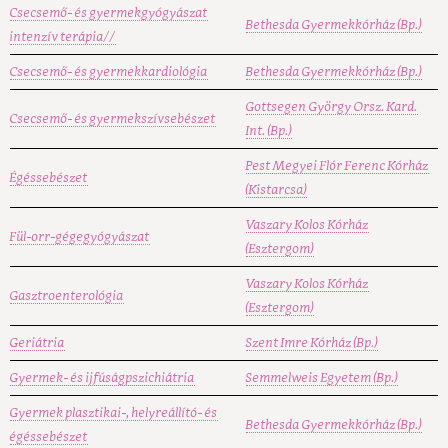
Csecsemő- és gyermekgyógyászat
Bethesda Gyermekkórház (Bp.)
intenzív terápia//
Csecsemő- és gyermekkardiológia
Bethesda Gyermekkórház (Bp.)
Gottsegen György Orsz. Kard.
Csecsemő- és gyermekszívsebészet
Int. (Bp.)
Pest Megyei Flór Ferenc Kórház
Égéssebészet
(Kistarcsa)
Vaszary Kolos Kórház
Fül-orr-gégegyógyászat
(Esztergom)
Vaszary Kolos Kórház
Gasztroenterológia
(Esztergom)
Geriátria
Szent Imre Kórház (Bp.)
Gyermek- és ijfúságpszichiátria
Semmelweis Egyetem (Bp.)
Gyermek plasztikai-, helyreállító- és
Bethesda Gyermekkórház (Bp.)
égéssebészet