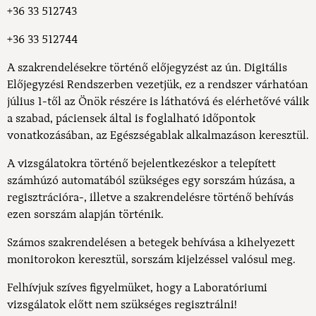
+36 33 512743
+36 33 512744
A szakrendelésekre történő előjegyzést az ún. Digitális
Előjegyzési Rendszerben vezetjük, ez a rendszer várhatóan
július 1-től az Önök részére is láthatóvá és elérhetővé válik
a szabad, páciensek által is foglalható időpontok
vonatkozásában, az Egészségablak alkalmazáson keresztül.
A vizsgálatokra történő bejelentkezéskor a telepített
számhúzó automatából szükséges egy sorszám húzása, a
regisztrációra-, illetve a szakrendelésre történő behívás
ezen sorszám alapján történik.
Számos szakrendelésen a betegek behívása a kihelyezett
monitorokon keresztül, sorszám kijelzéssel valósul meg.
Felhívjuk szíves figyelmüket, hogy a Laboratóriumi
vizsgálatok előtt nem szükséges regisztrálni!