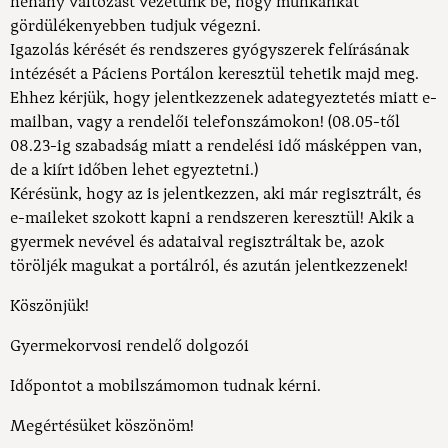
néhány változást vezetünk be, hogy munkánkat
gördülékenyebben tudjuk végezni.
Igazolás kérését és rendszeres gyógyszerek felírásának
intézését a Páciens Portálon keresztül tehetik majd meg.
Ehhez kérjük, hogy jelentkezzenek adategyeztetés miatt e-
mailban, vagy a rendelői telefonszámokon! (08.05-től
08.23-ig szabadság miatt a rendelési idő másképpen van,
de a kiírt időben lehet egyeztetni.)
Kérésünk, hogy az is jelentkezzen, aki már regisztrált, és
e-maileket szokott kapni a rendszeren keresztül! Akik a
gyermek nevével és adataival regisztráltak be, azok
töröljék magukat a portálról, és azután jelentkezzenek!
Köszönjük!
Gyermekorvosi rendelő dolgozói
Időpontot a mobilszámomon tudnak kérni.
Megértésüket köszönöm!