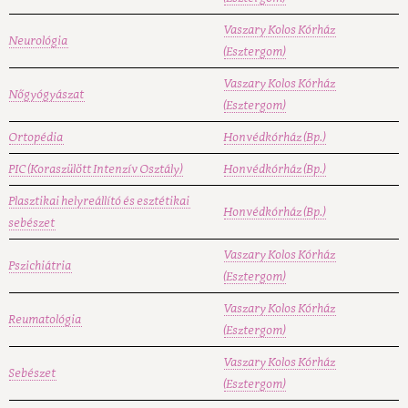
Vaszary Kolos Kórház
Neurológia
(Esztergom)
Vaszary Kolos Kórház
Nőgyógyászat
(Esztergom)
Ortopédia
Honvédkórház (Bp.)
PIC (Koraszülött Intenzív Osztály)
Honvédkórház (Bp.)
Plasztikai helyreállító és esztétikai
Honvédkórház (Bp.)
sebészet
Vaszary Kolos Kórház
Pszichiátria
(Esztergom)
Vaszary Kolos Kórház
Reumatológia
(Esztergom)
Vaszary Kolos Kórház
Sebészet
(Esztergom)