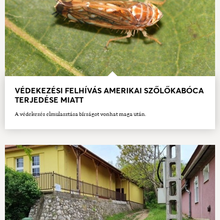
VÉDEKEZÉSI FELHÍVÁS AMERIKAI SZŐLŐKABÓCA
TERJEDÉSE MIATT
A védekezés elmulasztása bírságot vonhat maga után.