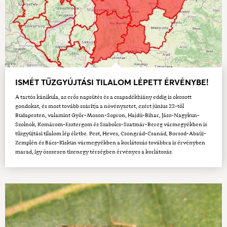
ISMÉT TŰZGYÚJTÁSI TILALOM LÉPETT ÉRVÉNYBE!
A tartós kánikula, az erős napsütés és a csapadékhiány eddig is okozott
gondokat, és most tovább szárítja a növényzetet, ezért június 22-től
Budapesten, valamint Győr-Moson-Sopron, Hajdú-Bihar, Jász-Nagykun-
Szolnok, Komárom-Esztergom és Szabolcs-Szatmár-Bereg vármegyékben is
tűzgyújtási tilalom lép életbe. Pest, Heves, Csongrád-Csanád, Borsod-Abaúj-
Zemplén és Bács-Kiskun vármegyékben a korlátozás továbbra is érvényben
marad, így összesen tizenegy térségben érvényes a korlátozás.