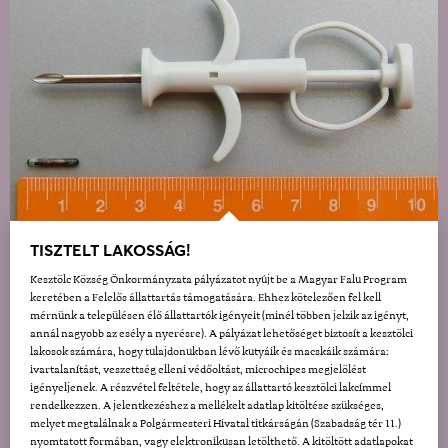
TISZTELT LAKOSSÁG!
Kesztölc Község Önkormányzata pályázatot nyújt be a Magyar Falu Program
keretében a Felelős állattartás támogatására. Ehhez kötelezően fel kell
mérnünk a településen élő állattartók igényeit (minél többen jelzik az igényt,
annál nagyobb az esély a nyerésre). A pályázat lehetőséget biztosít a kesztölci
lakosok számára, hogy tulajdonukban lévő kutyáik és macskáik számára:
ivartalanítást, veszettség elleni védőoltást, microchipes megjelölést
igényeljenek. A részvétel feltétele, hogy az állattartó kesztölci lakcímmel
rendelkezzen. A jelentkezéshez a mellékelt adatlap kitöltése szükséges,
melyet megtalálnak a Polgármesteri Hivatal titkárságán (Szabadság tér 11.)
nyomtatott formában, vagy elektronikusan letölthető. A kitöltött adatlapokat