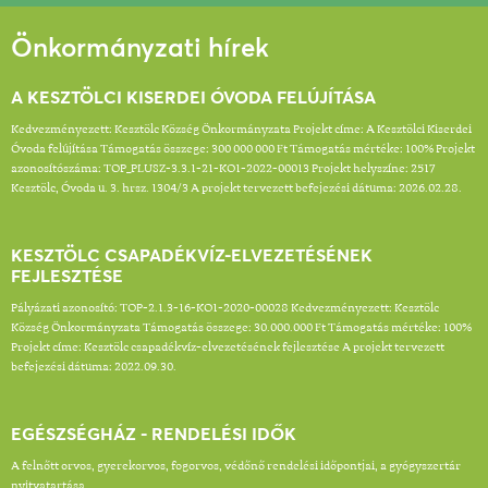
Önkormányzati hírek
A KESZTÖLCI KISERDEI ÓVODA FELÚJÍTÁSA
Kedvezményezett: Kesztölc Község Önkormányzata Projekt címe: A Kesztölci Kiserdei
Óvoda felújítása Támogatás összege: 300 000 000 Ft Támogatás mértéke: 100% Projekt
azonosítószáma: TOP_PLUSZ-3.3.1-21-KO1-2022-00013 Projekt helyszíne: 2517
Kesztölc, Óvoda u. 3. hrsz. 1304/3 A projekt tervezett befejezési dátuma: 2026.02.28.
KESZTÖLC CSAPADÉKVÍZ-ELVEZETÉSÉNEK
FEJLESZTÉSE
Pályázati azonosító: TOP-2.1.3-16-KO1-2020-00028 Kedvezményezett: Kesztölc
Község Önkormányzata Támogatás összege: 30.000.000 Ft Támogatás mértéke: 100%
Projekt címe: Kesztölc csapadékvíz-elvezetésének fejlesztése A projekt tervezett
befejezési dátuma: 2022.09.30.
EGÉSZSÉGHÁZ - RENDELÉSI IDŐK
A felnőtt orvos, gyerekorvos, fogorvos, védőnő rendelési időpontjai, a gyógyszertár
nyitvatartása