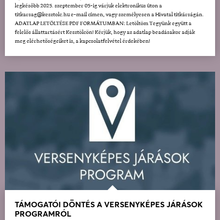
legkésőbb 2025. szeptember 05-ig várjuk elektronikus úton a
titkarsag@kesztolc.hu e-mail címen, vagy személyesen a Hivatal titkárságán.
ADATLAP LETÖLTÉSE PDF FORMÁTUMBAN: Letöltöm Tegyünk együtt a
felelős állattartásért Kesztölcön! Kérjük, hogy az adatlap beadásakor adják
meg elérhetőségeiket is, a kapcsolatfelvétel érdekében!
TÁMOGATÓI DÖNTÉS A VERSENYKÉPES JÁRÁSOK
PROGRAMRÓL