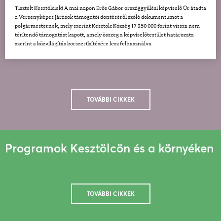
Tisztelt Kesztölciek! A mai napon Erős Gábor országgyűlési képviselő Úr átadta
a Versenyképes Járások támogatói döntéséről szóló dokumentumot a
polgármesternek, mely szerint Kesztölc Község 17 250 000 forint vissza nem
térítendő támogatást kapott, amely összeg a képviselőtestület határozata
szerint a közvilágítás korszerűsítésére lesz felhasználva.
TOVÁBBI CIKKEK
Programok Kesztölcön és a környéken
TOVÁBBI CIKKEK