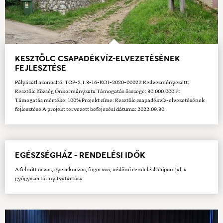
KESZTÖLC CSAPADÉKVÍZ-ELVEZETÉSÉNEK
FEJLESZTÉSE
Pályázati azonosító: TOP-2.1.3-16-KO1-2020-00028 Kedvezményezett:
Kesztölc Község Önkormányzata Támogatás összege: 30.000.000 Ft
Támogatás mértéke: 100% Projekt címe: Kesztölc csapadékvíz-elvezetésének
fejlesztése A projekt tervezett befejezési dátuma: 2022.09.30.
EGÉSZSÉGHÁZ - RENDELÉSI IDŐK
A felnőtt orvos, gyerekorvos, fogorvos, védőnő rendelési időpontjai, a
gyógyszertár nyitvatartása