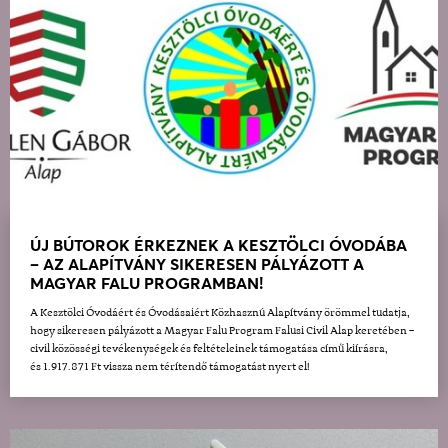
ÚJ BÚTOROK ÉRKEZNEK A KESZTÖLCI ÓVODÁBA
– AZ ALAPÍTVÁNY SIKERESEN PÁLYÁZOTT A
MAGYAR FALU PROGRAMBAN!
A Kesztölci Óvodáért és Óvodásaiért Közhasznú Alapítvány örömmel tudatja,
hogy sikeresen pályázott a Magyar Falu Program Falusi Civil Alap keretében –
civil közösségi tevékenységek és feltételeinek támogatása című kiírásra,
és 1.917.871 Ft vissza nem térítendő támogatást nyert el!