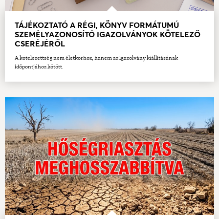
TÁJÉKOZTATÓ A RÉGI, KÖNYV FORMÁTUMÚ
SZEMÉLYAZONOSÍTÓ IGAZOLVÁNYOK KÖTELEZŐ
CSERÉJÉRŐL
A kötelezettség nem életkorhoz, hanem az igazolvány kiállításának
időpontjához kötött.