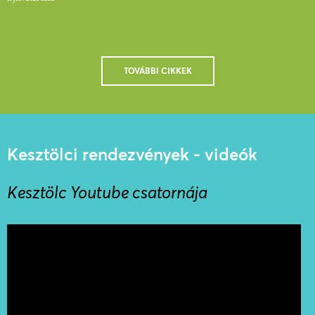
TOVÁBBI CIKKEK
Kesztölci rendezvények - videók
Kesztölc Youtube csatornája