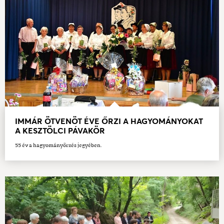
IMMÁR ÖTVENÖT ÉVE ŐRZI A HAGYOMÁNYOKAT
A KESZTÖLCI PÁVAKÖR
55 év a hagyományőrzés jegyében.