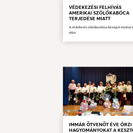
VÉDEKEZÉSI FELHÍVÁS
AMERIKAI SZŐLŐKABÓCA
TERJEDÉSE MIATT
A védekezés elmulasztása bírságot vonhat
után.
IMMÁR ÖTVENÖT ÉVE ŐRZI
HAGYOMÁNYOKAT A KESZT