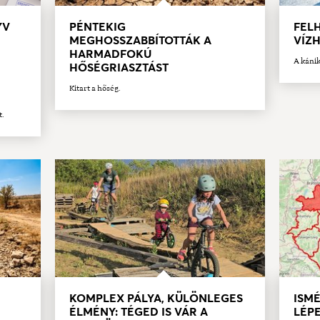
YV
PÉNTEKIG
FELH
MEGHOSSZABBÍTOTTÁK A
VÍZ
HARMADFOKÚ
A kánik
HŐSÉGRIASZTÁST
Kitart a hőség.
t.
KOMPLEX PÁLYA, KÜLÖNLEGES
ISMÉ
ÉLMÉNY: TÉGED IS VÁR A
LÉPE