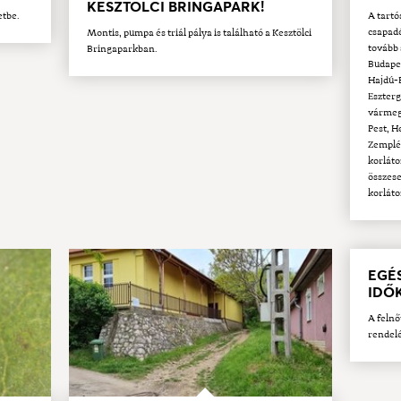
KESZTÖLCI BRINGAPARK!
etbe.
A tartó
csapadé
Montis, pumpa és triál pálya is található a Kesztölci
tovább 
Bringaparkban.
Budape
Hajdú-
Eszter
vármegy
Pest, 
Zemplé
korláto
összese
korláto
EGÉ
IDŐ
A felnő
rendelé