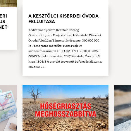
ERI
A KESZTÖLCI KISERDEI ÓVODA
US
FELÚJÍTÁSA
ÜNET
Kedvezményezett: Kesztölc Község
Önkormányzata Projekt címe: A Kesztölci Kiserdei
Óvoda felújítása Támogatás összege: 300 000 000
Ft Támogatás mértéke: 100% Projekt
azonosítószáma: TOP_PLUSZ-3.3.1-21-KO1-2022-
00013 Projekt helyszíne: 2517 Kesztölc, Óvoda u. 3.
hrsz. 1304/3 A projekt tervezett befejezési dátuma:
2026.02.28.