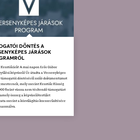
OGATÓI DÖNTÉS A
SENYKÉPES JÁRÁSOK
GRAMRÓL
t Kesztölciek! A mai napon Erős Gábor
yűlési képviselő Úr átadta a Versenyképes
k támogatói döntéséről szóló dokumentumot
rmesternek, mely szerint Kesztölc Község
000 forint vissza nem térítendő támogatást
 amely összeg a képviselőtestület
ata szerint a közvilágítás korszerűsítésére
lhasználva.