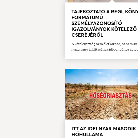
TÁJÉKOZTATÓ A RÉGI, KÖN
FORMÁTUMÚ
SZEMÉLYAZONOSÍTÓ
IGAZOLVÁNYOK KÖTELEZŐ
CSERÉJÉRŐL
A kötelezettség nem életkorhoz, hanem az
igazolvány kiállításának időpontjához kötöt
ITT AZ IDEI NYÁR MÁSODIK
HŐHULLÁMA