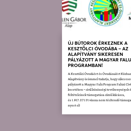
ÚJ BÚTOROK ÉRKEZNEK A
KESZTÖLCI ÓVODÁBA – AZ
ALAPÍTVÁNY SIKERESEN
PÁLYÁZOTT A MAGYAR FAL
PROGRAMBAN!
A Kesztölci Óvodáért és Óvodásaiért Közha
Alapítvány örömmel tudatja, hogy sikerese
pályázott a Magyar Falu Program Falusi Civi
keretében – civil közösségi tevékenységek 
feltételeinek támogatása című kiírásra,
és 1.917.871 Ft vissza nem térítendő támoga
nyert el!