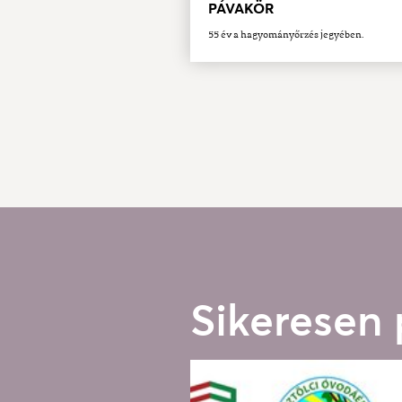
PÁVAKÖR
55 év a hagyományőrzés jegyében.
Sikeresen