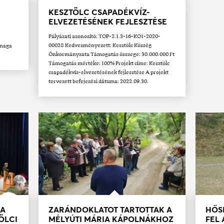
KESZTÖLC CSAPADÉKVÍZ-
ELVEZETÉSÉNEK FEJLESZTÉSE
Pályázati azonosító: TOP-2.1.3-16-KO1-2020-
00028 Kedvezményezett: Kesztölc Község
 maga
Önkormányzata Támogatás összege: 30.000.000 Ft
Támogatás mértéke: 100% Projekt címe: Kesztölc
csapadékvíz-elvezetésének fejlesztése A projekt
tervezett befejezési dátuma: 2022.09.30.
 A
ZARÁNDOKLATOT TARTOTTAK A
HŐS
ÖLCI
MÉLYÚTI MÁRIA KÁPOLNÁKHOZ
FEL 