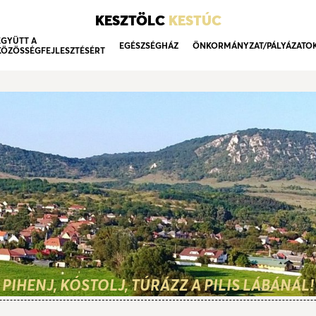
KESZTÖLC
KESTÚC
EGYÜTT A
EGÉSZSÉGHÁZ
ÖNKORMÁNYZAT/PÁLYÁZATO
KÖZÖSSÉGFEJLESZTÉSÉRT
PIHENJ, KÓSTOLJ, TÚRÁZZ A PILIS LÁBÁNÁL!