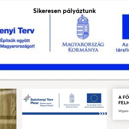
Sikeresen pályáztunk
A F
FEL
Végzés