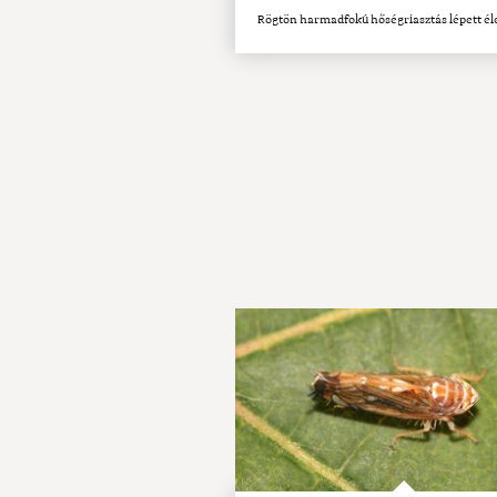
Rögtön harmadfokú hőségriasztás lépett él