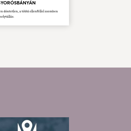
YORÓSBÁNYÁN
en döntetlen, a többi ellenféllel szemben
helytállás.