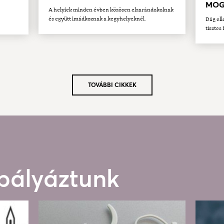
MOG
A helyiek minden évben közösen elzarándokolnak
és együtt imádkoznak a kegyhelyeknél.
Dág ell
tisztes 
TOVÁBBI CIKKEK
 pályáztunk