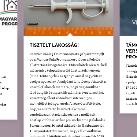
TISZTELT LAKOSSÁG!
TÁM
VER
Kesztölc Község Önkormányzata pályázatot nyújt
PRO
be a Magyar Falu Program keretében a Felelős
U
állattartás támogatására. Ehhez kötelezően fel kell
Tisztel
mérnünk a településen élő állattartók igényeit
országg
(minél többen jelzik az igényt, annál nagyobb az
Járáso
sznú
esély a nyerésre). A pályázat lehetőséget biztosít a
a polgá
n
kesztölci lakosok számára, hogy tulajdonukban
17 250 
l Alap
lévő kutyáik és macskáik számára: ivartalanítást,
kapott,
és
veszettség elleni védőoltást, microchipes
határoz
megjelölést igényeljenek. A részvétel feltétele,
lesz fe
tást
hogy az állattartó kesztölci lakcímmel
rendelkezzen. A jelentkezéshez a mellékelt
adatlap kitöltése szükséges, melyet megtalálnak a
Polgármesteri Hivatal titkárságán (Szabadság tér
11.) nyomtatott formában, vagy elektronikusan
letölthető. A kitöltött adatlapokat legkésőbb 2025.