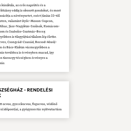
s kánikula, az erős napsütés és a
khiány eddig is okozott gondokat, és most
szárítja a növényzetet, ezért június 22-től
sten, valamint Győr-Moson-Sopron,
Bihar, Jász-Nagykun-Szolnok, Komárom-
gom és Szabolcs-Szatmár-Bereg
ékben is tűzgyújtási tilalom lép életbe.
Heves, Csongrád-Csanád, Borsod-Abaúj-
n és Bács-Kiskun vármegyékben a
zás továbbra is érvényben marad, így
n tizenegy térségben érvényes a
zás.
SZSÉGHÁZ - RENDELÉSI
K
tt orvos, gyerekorvos, fogorvos, védőnő
si időpontjai, a gyógyszertár nyitvatartása