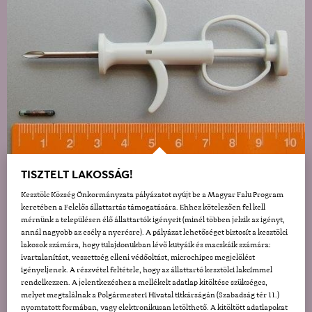
TISZTELT LAKOSSÁG!
Kesztölc Község Önkormányzata pályázatot nyújt be a Magyar Falu Program
keretében a Felelős állattartás támogatására. Ehhez kötelezően fel kell
mérnünk a településen élő állattartók igényeit (minél többen jelzik az igényt,
annál nagyobb az esély a nyerésre). A pályázat lehetőséget biztosít a kesztölci
lakosok számára, hogy tulajdonukban lévő kutyáik és macskáik számára:
ivartalanítást, veszettség elleni védőoltást, microchipes megjelölést
igényeljenek. A részvétel feltétele, hogy az állattartó kesztölci lakcímmel
rendelkezzen. A jelentkezéshez a mellékelt adatlap kitöltése szükséges,
melyet megtalálnak a Polgármesteri Hivatal titkárságán (Szabadság tér 11.)
nyomtatott formában, vagy elektronikusan letölthető. A kitöltött adatlapokat