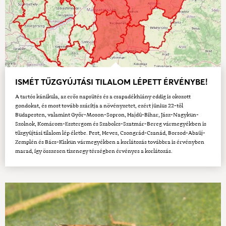
ISMÉT TŰZGYÚJTÁSI TILALOM LÉPETT ÉRVÉNYBE!
A tartós kánikula, az erős napsütés és a csapadékhiány eddig is okozott
gondokat, és most tovább szárítja a növényzetet, ezért június 22-től
Budapesten, valamint Győr-Moson-Sopron, Hajdú-Bihar, Jász-Nagykun-
Szolnok, Komárom-Esztergom és Szabolcs-Szatmár-Bereg vármegyékben is
tűzgyújtási tilalom lép életbe. Pest, Heves, Csongrád-Csanád, Borsod-Abaúj-
Zemplén és Bács-Kiskun vármegyékben a korlátozás továbbra is érvényben
marad, így összesen tizenegy térségben érvényes a korlátozás.