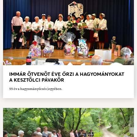
IMMÁR ÖTVENÖT ÉVE ŐRZI A HAGYOMÁNYOKAT
A KESZTÖLCI PÁVAKÖR
55 év a hagyományőrzés jegyében.