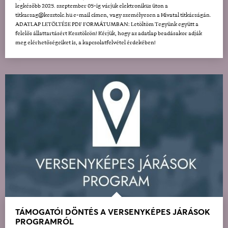
legkésőbb 2025. szeptember 05-ig várjuk elektronikus úton a
titkarsag@kesztolc.hu e-mail címen, vagy személyesen a Hivatal titkárságán.
ADATLAP LETÖLTÉSE PDF FORMÁTUMBAN: Letöltöm Tegyünk együtt a
felelős állattartásért Kesztölcön! Kérjük, hogy az adatlap beadásakor adják
meg elérhetőségeiket is, a kapcsolatfelvétel érdekében!
TÁMOGATÓI DÖNTÉS A VERSENYKÉPES JÁRÁSOK
PROGRAMRÓL