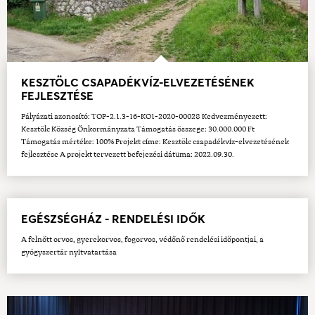
KESZTÖLC CSAPADÉKVÍZ-ELVEZETÉSÉNEK
FEJLESZTÉSE
Pályázati azonosító: TOP-2.1.3-16-KO1-2020-00028 Kedvezményezett:
Kesztölc Község Önkormányzata Támogatás összege: 30.000.000 Ft
Támogatás mértéke: 100% Projekt címe: Kesztölc csapadékvíz-elvezetésének
fejlesztése A projekt tervezett befejezési dátuma: 2022.09.30.
EGÉSZSÉGHÁZ - RENDELÉSI IDŐK
A felnőtt orvos, gyerekorvos, fogorvos, védőnő rendelési időpontjai, a
gyógyszertár nyitvatartása