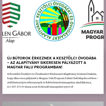
ÚJ BÚTOROK ÉRKEZNEK A KESZTÖLCI ÓVODÁBA
– AZ ALAPÍTVÁNY SIKERESEN PÁLYÁZOTT A
MAGYAR FALU PROGRAMBAN!
A Kesztölci Óvodáért és Óvodásaiért Közhasznú Alapítvány örömmel tudatja,
hogy sikeresen pályázott a Magyar Falu Program Falusi Civil Alap keretében –
civil közösségi tevékenységek és feltételeinek támogatása című kiírásra,
és 1.917.871 Ft vissza nem térítendő támogatást nyert el!