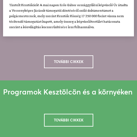
Tisztelt Kesztölciek! A mai napon Erős Gábor országgyűlési képviselő Úr átadta
a Versenyképes Járások támogatói döntéséről szóló dokumentumot a
polgármesternek, mely szerint Kesztölc Község 17 250 000 forint vissza nem
térítendő támogatást kapott, amely összeg a képviselőtestület határozata
szerint a közvilágítás korszerűsítésére lesz felhasználva.
TOVÁBBI CIKKEK
Programok Kesztölcön és a környéken
TOVÁBBI CIKKEK