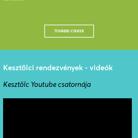
TOVÁBBI CIKKEK
Kesztölci rendezvények - videók
Kesztölc Youtube csatornája