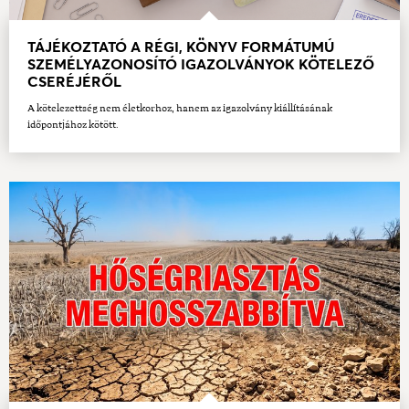
TÁJÉKOZTATÓ A RÉGI, KÖNYV FORMÁTUMÚ
SZEMÉLYAZONOSÍTÓ IGAZOLVÁNYOK KÖTELEZŐ
CSERÉJÉRŐL
A kötelezettség nem életkorhoz, hanem az igazolvány kiállításának
időpontjához kötött.