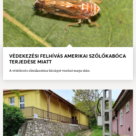
VÉDEKEZÉSI FELHÍVÁS AMERIKAI SZŐLŐKABÓCA
TERJEDÉSE MIATT
A védekezés elmulasztása bírságot vonhat maga után.