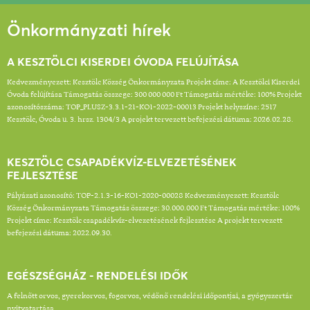
Önkormányzati hírek
A KESZTÖLCI KISERDEI ÓVODA FELÚJÍTÁSA
Kedvezményezett: Kesztölc Község Önkormányzata Projekt címe: A Kesztölci Kiserdei
Óvoda felújítása Támogatás összege: 300 000 000 Ft Támogatás mértéke: 100% Projekt
azonosítószáma: TOP_PLUSZ-3.3.1-21-KO1-2022-00013 Projekt helyszíne: 2517
Kesztölc, Óvoda u. 3. hrsz. 1304/3 A projekt tervezett befejezési dátuma: 2026.02.28.
KESZTÖLC CSAPADÉKVÍZ-ELVEZETÉSÉNEK
FEJLESZTÉSE
Pályázati azonosító: TOP-2.1.3-16-KO1-2020-00028 Kedvezményezett: Kesztölc
Község Önkormányzata Támogatás összege: 30.000.000 Ft Támogatás mértéke: 100%
Projekt címe: Kesztölc csapadékvíz-elvezetésének fejlesztése A projekt tervezett
befejezési dátuma: 2022.09.30.
EGÉSZSÉGHÁZ - RENDELÉSI IDŐK
A felnőtt orvos, gyerekorvos, fogorvos, védőnő rendelési időpontjai, a gyógyszertár
nyitvatartása