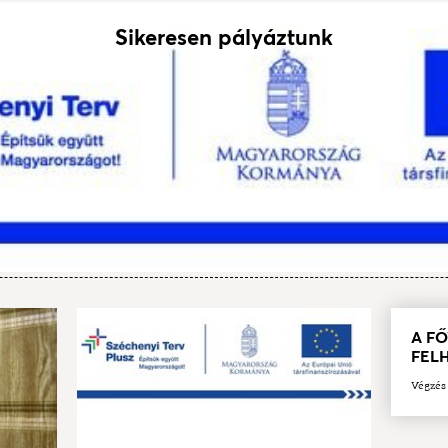
Sikeresen pályáztunk
A F
FEL
Végzés