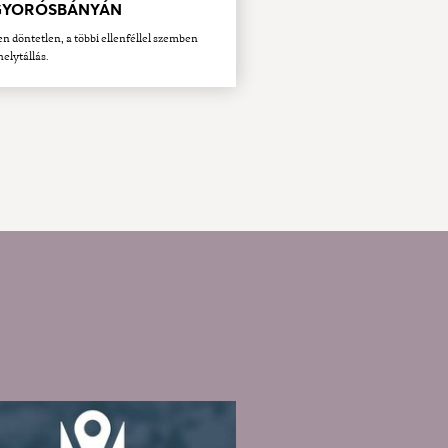
YORÓSBÁNYÁN
en döntetlen, a többi ellenféllel szemben
helytállás.