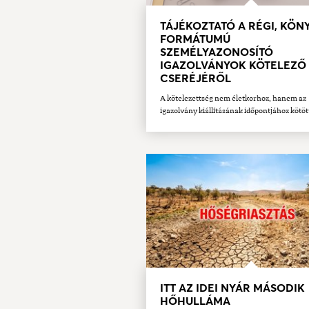
TÁJÉKOZTATÓ A RÉGI, KÖN
FORMÁTUMÚ
SZEMÉLYAZONOSÍTÓ
IGAZOLVÁNYOK KÖTELEZŐ
CSERÉJÉRŐL
A kötelezettség nem életkorhoz, hanem az
igazolvány kiállításának időpontjához kötöt
ITT AZ IDEI NYÁR MÁSODIK
HŐHULLÁMA