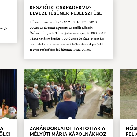
KESZTÖLC CSAPADÉKVÍZ-
ELVEZETÉSÉNEK FEJLESZTÉSE
Pályázati azonosító: TOP-2.1.3-16-KO1-2020-
00028 Kedvezményezett: Kesztölc Község
 maga
Önkormányzata Támogatás összege: 30.000.000 Ft
Támogatás mértéke: 100% Projekt címe: Kesztölc
csapadékvíz-elvezetésének fejlesztése A projekt
tervezett befejezési dátuma: 2022.09.30.
 A
ZARÁNDOKLATOT TARTOTTAK A
HŐS
ÖLCI
MÉLYÚTI MÁRIA KÁPOLNÁKHOZ
FEL 