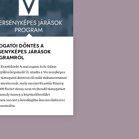
OGATÓI DÖNTÉS A
SENYKÉPES JÁRÁSOK
GRAMRÓL
t Kesztölciek! A mai napon Erős Gábor
yűlési képviselő Úr átadta a Versenyképes
k támogatói döntéséről szóló dokumentumot
rmesternek, mely szerint Kesztölc Község
000 forint vissza nem térítendő támogatást
 amely összeg a képviselőtestület
ata szerint a közvilágítás korszerűsítésére
lhasználva.