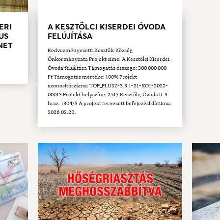
ERI
A KESZTÖLCI KISERDEI ÓVODA
US
FELÚJÍTÁSA
ÜNET
Kedvezményezett: Kesztölc Község
Önkormányzata Projekt címe: A Kesztölci Kiserdei
Óvoda felújítása Támogatás összege: 300 000 000
Ft Támogatás mértéke: 100% Projekt
azonosítószáma: TOP_PLUSZ-3.3.1-21-KO1-2022-
00013 Projekt helyszíne: 2517 Kesztölc, Óvoda u. 3.
hrsz. 1304/3 A projekt tervezett befejezési dátuma:
2026.02.28.