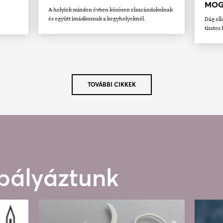
MOG
A helyiek minden évben közösen elzarándokolnak
és együtt imádkoznak a kegyhelyeknél.
Dág ell
tisztes 
TOVÁBBI CIKKEK
 pályáztunk