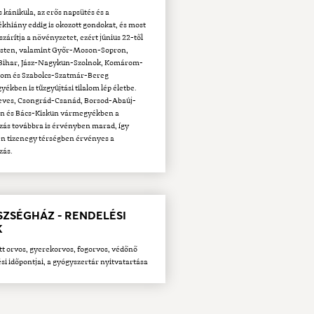
s kánikula, az erős napsütés és a
khiány eddig is okozott gondokat, és most
szárítja a növényzetet, ezért június 22-től
sten, valamint Győr-Moson-Sopron,
Bihar, Jász-Nagykun-Szolnok, Komárom-
gom és Szabolcs-Szatmár-Bereg
ékben is tűzgyújtási tilalom lép életbe.
Heves, Csongrád-Csanád, Borsod-Abaúj-
n és Bács-Kiskun vármegyékben a
zás továbbra is érvényben marad, így
n tizenegy térségben érvényes a
zás.
SZSÉGHÁZ - RENDELÉSI
K
tt orvos, gyerekorvos, fogorvos, védőnő
si időpontjai, a gyógyszertár nyitvatartása