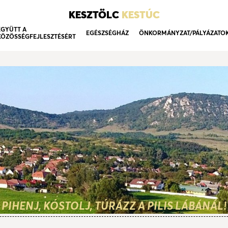
KESZTÖLC
KESTÚC
EGYÜTT A
EGÉSZSÉGHÁZ
ÖNKORMÁNYZAT/PÁLYÁZATO
KÖZÖSSÉGFEJLESZTÉSÉRT
PIHENJ, KÓSTOLJ, TÚRÁZZ A PILIS LÁBÁNÁL!