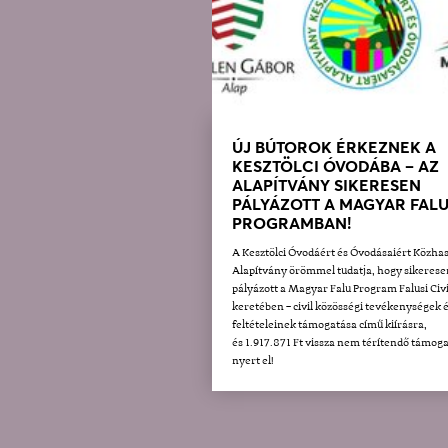
ÚJ BÚTOROK ÉRKEZNEK A
KESZTÖLCI ÓVODÁBA – AZ
ALAPÍTVÁNY SIKERESEN
PÁLYÁZOTT A MAGYAR FAL
PROGRAMBAN!
A Kesztölci Óvodáért és Óvodásaiért Közha
Alapítvány örömmel tudatja, hogy sikerese
pályázott a Magyar Falu Program Falusi Civi
keretében – civil közösségi tevékenységek 
feltételeinek támogatása című kiírásra,
és 1.917.871 Ft vissza nem térítendő támoga
nyert el!