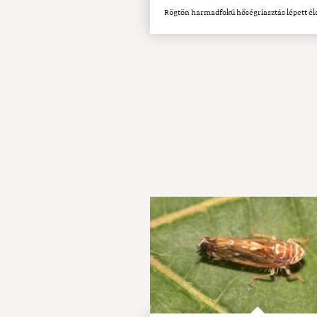
Rögtön harmadfokú hőségriasztás lépett él