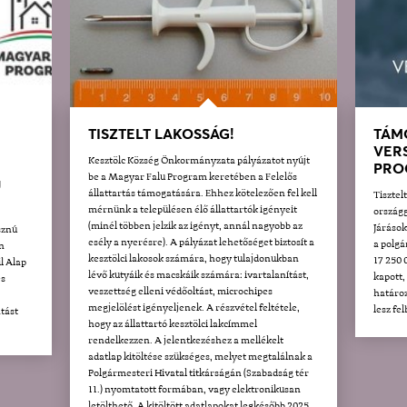
TISZTELT LAKOSSÁG!
TÁM
VER
Kesztölc Község Önkormányzata pályázatot nyújt
PRO
be a Magyar Falu Program keretében a Felelős
U
állattartás támogatására. Ehhez kötelezően fel kell
Tisztel
mérnünk a településen élő állattartók igényeit
országg
(minél többen jelzik az igényt, annál nagyobb az
Járáso
sznú
esély a nyerésre). A pályázat lehetőséget biztosít a
a polgá
n
kesztölci lakosok számára, hogy tulajdonukban
17 250 
l Alap
lévő kutyáik és macskáik számára: ivartalanítást,
kapott,
és
veszettség elleni védőoltást, microchipes
határoz
megjelölést igényeljenek. A részvétel feltétele,
lesz fe
tást
hogy az állattartó kesztölci lakcímmel
rendelkezzen. A jelentkezéshez a mellékelt
adatlap kitöltése szükséges, melyet megtalálnak a
Polgármesteri Hivatal titkárságán (Szabadság tér
11.) nyomtatott formában, vagy elektronikusan
letölthető. A kitöltött adatlapokat legkésőbb 2025.