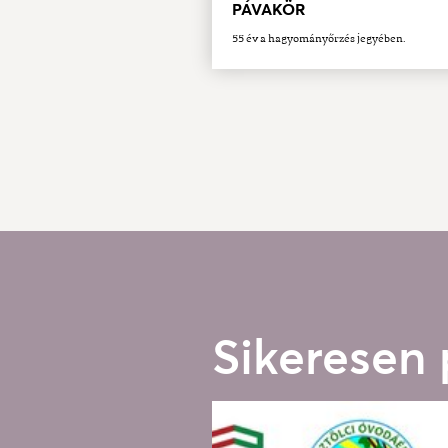
PÁVAKÖR
55 év a hagyományőrzés jegyében.
Sikeresen