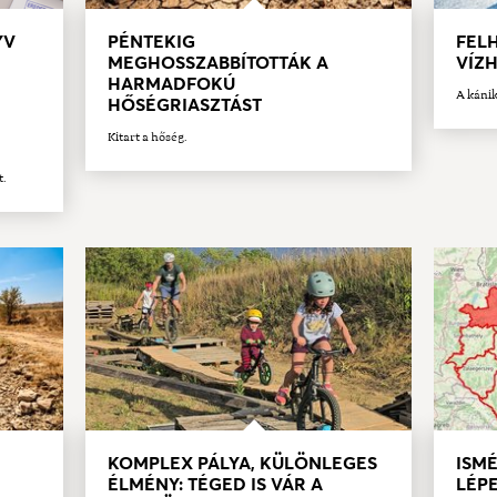
YV
PÉNTEKIG
FELH
MEGHOSSZABBÍTOTTÁK A
VÍZ
HARMADFOKÚ
A kánik
HŐSÉGRIASZTÁST
Kitart a hőség.
t.
KOMPLEX PÁLYA, KÜLÖNLEGES
ISMÉ
ÉLMÉNY: TÉGED IS VÁR A
LÉPE