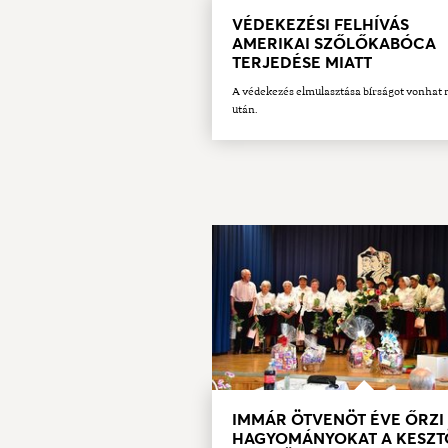
VÉDEKEZÉSI FELHÍVÁS
AMERIKAI SZŐLŐKABÓCA
TERJEDÉSE MIATT
A védekezés elmulasztása bírságot vonhat
után.
IMMÁR ÖTVENÖT ÉVE ŐRZI
HAGYOMÁNYOKAT A KESZT