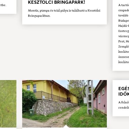
KESZTÖLCI BRINGAPARK!
etbe.
A tartó
csapadé
Montis, pumpa és triál pálya is található a Kesztölci
tovább 
Bringaparkban.
Budape
Hajdú-
Eszter
vármegy
Pest, 
Zemplé
korláto
összese
korláto
EGÉ
IDŐ
A felnő
rendelé