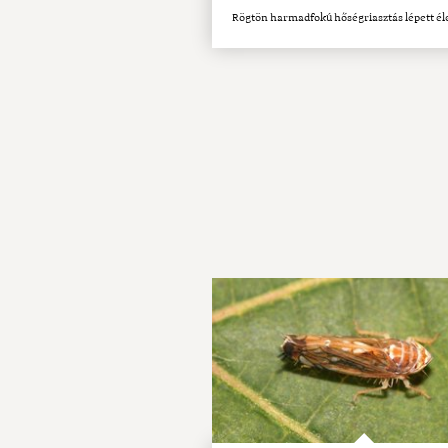
Rögtön harmadfokú hőségriasztás lépett él