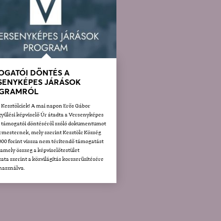
OGATÓI DÖNTÉS A
SENYKÉPES JÁRÁSOK
GRAMRÓL
t Kesztölciek! A mai napon Erős Gábor
yűlési képviselő Úr átadta a Versenyképes
k támogatói döntéséről szóló dokumentumot
rmesternek, mely szerint Kesztölc Község
000 forint vissza nem térítendő támogatást
 amely összeg a képviselőtestület
ata szerint a közvilágítás korszerűsítésére
lhasználva.