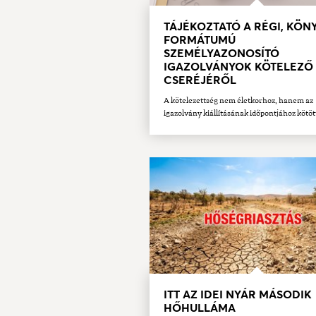
TÁJÉKOZTATÓ A RÉGI, KÖN
FORMÁTUMÚ
SZEMÉLYAZONOSÍTÓ
IGAZOLVÁNYOK KÖTELEZŐ
CSERÉJÉRŐL
A kötelezettség nem életkorhoz, hanem az
igazolvány kiállításának időpontjához kötöt
ITT AZ IDEI NYÁR MÁSODIK
HŐHULLÁMA