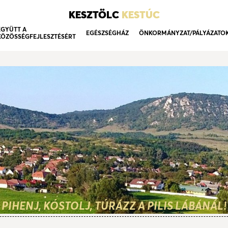
KESZTÖLC
KESTÚC
EGYÜTT A
EGÉSZSÉGHÁZ
ÖNKORMÁNYZAT/PÁLYÁZATO
KÖZÖSSÉGFEJLESZTÉSÉRT
PIHENJ, KÓSTOLJ, TÚRÁZZ A PILIS LÁBÁNÁL!