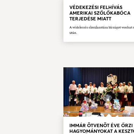
VÉDEKEZÉSI FELHÍVÁS
AMERIKAI SZŐLŐKABÓCA
TERJEDÉSE MIATT
A védekezés elmulasztása bírságot vonhat
után.
IMMÁR ÖTVENÖT ÉVE ŐRZI
HAGYOMÁNYOKAT A KESZT