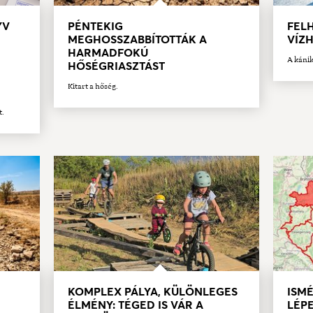
YV
PÉNTEKIG
FELH
MEGHOSSZABBÍTOTTÁK A
VÍZ
HARMADFOKÚ
A kánik
HŐSÉGRIASZTÁST
Kitart a hőség.
t.
KOMPLEX PÁLYA, KÜLÖNLEGES
ISMÉ
ÉLMÉNY: TÉGED IS VÁR A
LÉPE