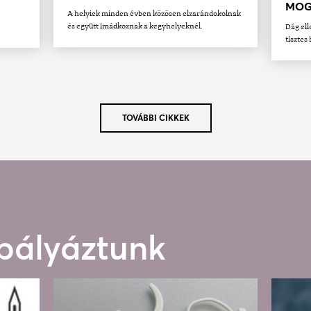
MOG
A helyiek minden évben közösen elzarándokolnak
és együtt imádkoznak a kegyhelyeknél.
Dág ell
tisztes 
TOVÁBBI CIKKEK
 pályáztunk