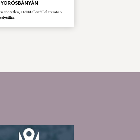
YORÓSBÁNYÁN
en döntetlen, a többi ellenféllel szemben
helytállás.