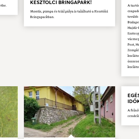
KESZTÖLCI BRINGAPARK!
etbe.
A tartó
csapadé
Montis, pumpa és triál pálya is található a Kesztölci
tovább 
Bringaparkban.
Budape
Hajdú-
Eszter
vármegy
Pest, 
Zemplé
korláto
összese
korláto
EGÉ
IDŐ
A felnő
rendelé