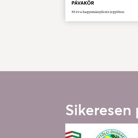
PÁVAKÖR
55 év a hagyományőrzés jegyében.
Sikeresen