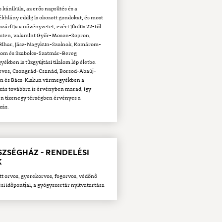
s kánikula, az erős napsütés és a
khiány eddig is okozott gondokat, és most
szárítja a növényzetet, ezért június 22-től
sten, valamint Győr-Moson-Sopron,
Bihar, Jász-Nagykun-Szolnok, Komárom-
gom és Szabolcs-Szatmár-Bereg
ékben is tűzgyújtási tilalom lép életbe.
Heves, Csongrád-Csanád, Borsod-Abaúj-
n és Bács-Kiskun vármegyékben a
zás továbbra is érvényben marad, így
n tizenegy térségben érvényes a
zás.
SZSÉGHÁZ - RENDELÉSI
K
tt orvos, gyerekorvos, fogorvos, védőnő
si időpontjai, a gyógyszertár nyitvatartása