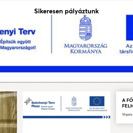
Sikeresen pályáztunk
A F
FEL
Végzés