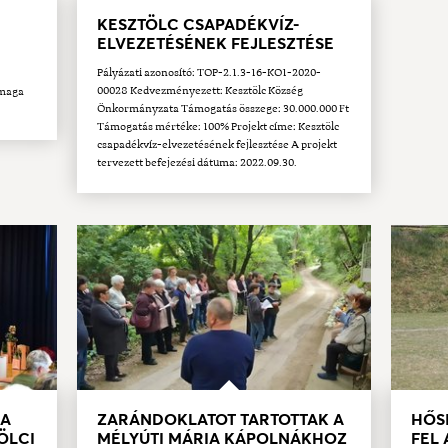
KESZTÖLC CSAPADÉKVÍZ-
ELVEZETÉSÉNEK FEJLESZTÉSE
Pályázati azonosító: TOP-2.1.3-16-KO1-2020-
00028 Kedvezményezett: Kesztölc Község
 maga
Önkormányzata Támogatás összege: 30.000.000 Ft
Támogatás mértéke: 100% Projekt címe: Kesztölc
csapadékvíz-elvezetésének fejlesztése A projekt
tervezett befejezési dátuma: 2022.09.30.
 A
ZARÁNDOKLATOT TARTOTTAK A
HŐS
ÖLCI
MÉLYÚTI MÁRIA KÁPOLNÁKHOZ
FEL 