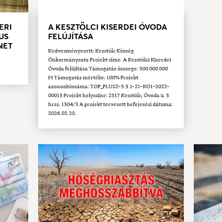
ERI
A KESZTÖLCI KISERDEI ÓVODA
US
FELÚJÍTÁSA
ÜNET
Kedvezményezett: Kesztölc Község
Önkormányzata Projekt címe: A Kesztölci Kiserdei
Óvoda felújítása Támogatás összege: 300 000 000
Ft Támogatás mértéke: 100% Projekt
azonosítószáma: TOP_PLUSZ-3.3.1-21-KO1-2022-
00013 Projekt helyszíne: 2517 Kesztölc, Óvoda u. 3.
hrsz. 1304/3 A projekt tervezett befejezési dátuma:
2026.02.28.