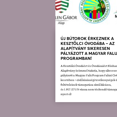
ÚJ BÚTOROK ÉRKEZNEK A
KESZTÖLCI ÓVODÁBA – AZ
ALAPÍTVÁNY SIKERESEN
PÁLYÁZOTT A MAGYAR FAL
PROGRAMBAN!
A Kesztölci Óvodáért és Óvodásaiért Közha
Alapítvány örömmel tudatja, hogy sikerese
pályázott a Magyar Falu Program Falusi Civi
keretében – civil közösségi tevékenységek 
feltételeinek támogatása című kiírásra,
és 1.917.871 Ft vissza nem térítendő támoga
nyert el!