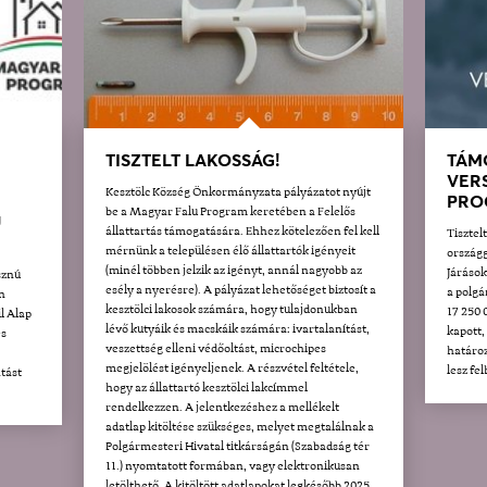
TISZTELT LAKOSSÁG!
TÁM
VER
Kesztölc Község Önkormányzata pályázatot nyújt
PRO
be a Magyar Falu Program keretében a Felelős
U
állattartás támogatására. Ehhez kötelezően fel kell
Tisztel
mérnünk a településen élő állattartók igényeit
országg
(minél többen jelzik az igényt, annál nagyobb az
Járáso
sznú
esély a nyerésre). A pályázat lehetőséget biztosít a
a polgá
n
kesztölci lakosok számára, hogy tulajdonukban
17 250 
l Alap
lévő kutyáik és macskáik számára: ivartalanítást,
kapott,
és
veszettség elleni védőoltást, microchipes
határoz
megjelölést igényeljenek. A részvétel feltétele,
lesz fe
tást
hogy az állattartó kesztölci lakcímmel
rendelkezzen. A jelentkezéshez a mellékelt
adatlap kitöltése szükséges, melyet megtalálnak a
Polgármesteri Hivatal titkárságán (Szabadság tér
11.) nyomtatott formában, vagy elektronikusan
letölthető. A kitöltött adatlapokat legkésőbb 2025.