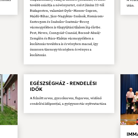
tovább szárítja a növényzetet, ezért június 22-től
után.
Budapesten, valamint Győr-Moson-Sopron,
Hajdú-Bihar, Jász-Nagykun-Szolnok, Komárom-
Esztergom és Szabolcs-Szatmár-Bereg
vármegyékben is tűzgyújtási tilalom lép életbe.
Pest, Heves, Csongrád-Csanád, Borsod-Abaúj-
Zemplén és Bács-Kiskun vármegyékben a
korlátozás továbbra is érvényben marad, így
összesen tizenegy térségben érvényes a
korlátozás.
EGÉSZSÉGHÁZ - RENDELÉSI
IDŐK
A felnőtt orvos, gyerekorvos, fogorvos, védőnő
rendelési időpontjai, a gyógyszertár nyitvatartása
IMM