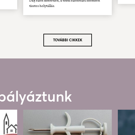
Dág ellen döntetlen, a többi ellenféllel szemben
tisztes helytállás.
TOVÁBBI CIKKEK
 pályáztunk