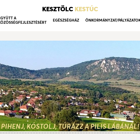
KESZTÖLC
KESTÚC
EGYÜTT A
EGÉSZSÉGHÁZ
ÖNKORMÁNYZAT/PÁLYÁZATO
KÖZÖSSÉGFEJLESZTÉSÉRT
PIHENJ, KÓSTOLJ, TÚRÁZZ A PILIS LÁBÁNÁL!