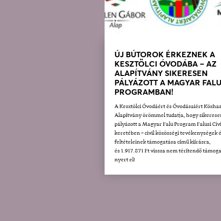
ÚJ BÚTOROK ÉRKEZNEK A
KESZTÖLCI ÓVODÁBA – AZ
ALAPÍTVÁNY SIKERESEN
PÁLYÁZOTT A MAGYAR FAL
PROGRAMBAN!
A Kesztölci Óvodáért és Óvodásaiért Közha
Alapítvány örömmel tudatja, hogy sikerese
pályázott a Magyar Falu Program Falusi Civi
keretében – civil közösségi tevékenységek 
feltételeinek támogatása című kiírásra,
és 1.917.871 Ft vissza nem térítendő támoga
nyert el!