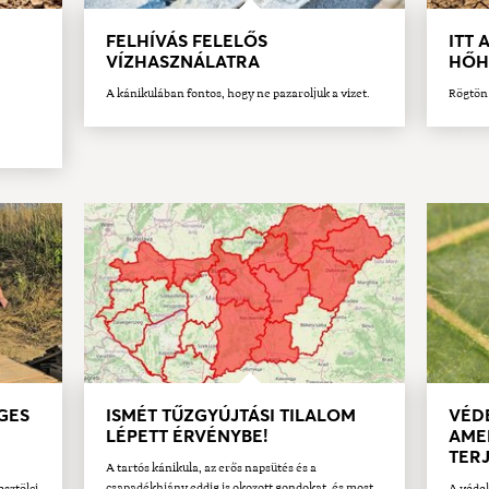
FELHÍVÁS FELELŐS
ITT 
VÍZHASZNÁLATRA
HŐH
A kánikulában fontos, hogy ne pazaroljuk a vizet.
Rögtön 
GES
ISMÉT TŰZGYÚJTÁSI TILALOM
VÉDE
LÉPETT ÉRVÉNYBE!
AME
TERJ
A tartós kánikula, az erős napsütés és a
csapadékhiány eddig is okozott gondokat, és most
esztölci
A védek