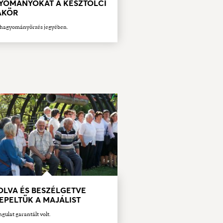
YOMÁNYOKAT A KESZTÖLCI
AKÖR
a hagyományőrzés jegyében.
OLVA ÉS BESZÉLGETVE
EPELTÜK A MAJÁLIST
ngulat garantált volt.