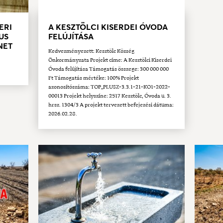
ERI
A KESZTÖLCI KISERDEI ÓVODA
US
FELÚJÍTÁSA
ÜNET
Kedvezményezett: Kesztölc Község
Önkormányzata Projekt címe: A Kesztölci Kiserdei
Óvoda felújítása Támogatás összege: 300 000 000
Ft Támogatás mértéke: 100% Projekt
azonosítószáma: TOP_PLUSZ-3.3.1-21-KO1-2022-
00013 Projekt helyszíne: 2517 Kesztölc, Óvoda u. 3.
hrsz. 1304/3 A projekt tervezett befejezési dátuma:
2026.02.28.