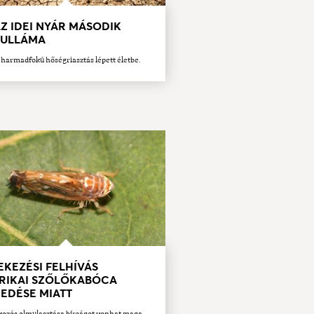
AZ IDEI NYÁR MÁSODIK
ULLÁMA
harmadfokú hőségriasztás lépett életbe.
KEZÉSI FELHÍVÁS
RIKAI SZŐLŐKABÓCA
EDÉSE MIATT
ezés elmulasztása bírságot vonhat maga