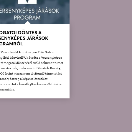
OGATÓI DÖNTÉS A
SENYKÉPES JÁRÁSOK
GRAMRÓL
t Kesztölciek! A mai napon Erős Gábor
yűlési képviselő Úr átadta a Versenyképes
k támogatói döntéséről szóló dokumentumot
rmesternek, mely szerint Kesztölc Község
000 forint vissza nem térítendő támogatást
 amely összeg a képviselőtestület
ata szerint a közvilágítás korszerűsítésére
lhasználva.