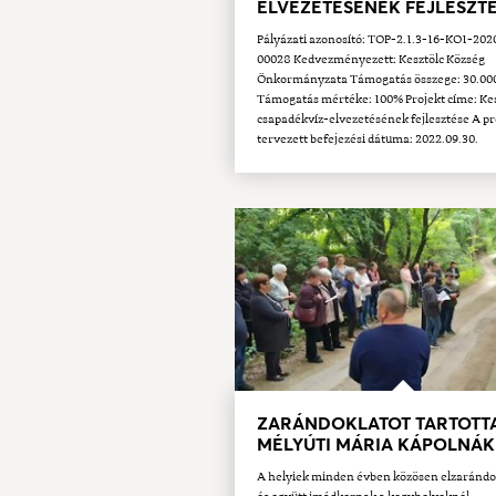
ELVEZETÉSÉNEK FEJLESZT
Pályázati azonosító: TOP-2.1.3-16-KO1-202
00028 Kedvezményezett: Kesztölc Község
Önkormányzata Támogatás összege: 30.000
Támogatás mértéke: 100% Projekt címe: Kes
csapadékvíz-elvezetésének fejlesztése A pr
tervezett befejezési dátuma: 2022.09.30.
ZARÁNDOKLATOT TARTOTT
MÉLYÚTI MÁRIA KÁPOLNÁ
A helyiek minden évben közösen elzaránd