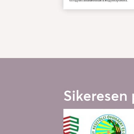
és együtt imádkoznak a kegyhelyeknél.
Sikeresen