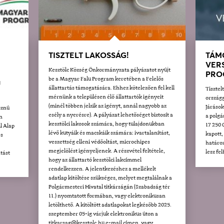
TISZTELT LAKOSSÁG!
TÁM
VER
Kesztölc Község Önkormányzata pályázatot nyújt
PRO
be a Magyar Falu Program keretében a Felelős
U
állattartás támogatására. Ehhez kötelezően fel kell
Tisztel
mérnünk a településen élő állattartók igényeit
országg
(minél többen jelzik az igényt, annál nagyobb az
Járáso
sznú
esély a nyerésre). A pályázat lehetőséget biztosít a
a polgá
n
kesztölci lakosok számára, hogy tulajdonukban
17 250 
l Alap
lévő kutyáik és macskáik számára: ivartalanítást,
kapott,
és
veszettség elleni védőoltást, microchipes
határoz
megjelölést igényeljenek. A részvétel feltétele,
lesz fe
tást
hogy az állattartó kesztölci lakcímmel
rendelkezzen. A jelentkezéshez a mellékelt
adatlap kitöltése szükséges, melyet megtalálnak a
Polgármesteri Hivatal titkárságán (Szabadság tér
11.) nyomtatott formában, vagy elektronikusan
letölthető. A kitöltött adatlapokat legkésőbb 2025.
szeptember 05-ig várjuk elektronikus úton a
titkarsag@kesztolc.hu e-mail címen, vagy