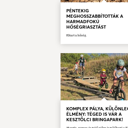
PÉNTEKIG
MEGHOSSZABBÍTOTTÁK A
HARMADFOKÚ
HŐSÉGRIASZTÁST
Kitart a hőség.
KOMPLEX PÁLYA, KÜLÖNLE
ÉLMÉNY: TÉGED IS VÁR A
KESZTÖLCI BRINGAPARK!
Montis, pumpa és triál pálya is található a K