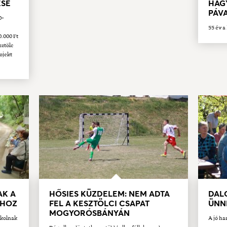
ÉSE
HAG
PÁV
0-
55 év 
.000 Ft
ztölc
ojekt
AK A
HŐSIES KÜZDELEM: NEM ADTA
DAL
KHOZ
FEL A KESZTÖLCI CSAPAT
ÜNN
MOGYORÓSBÁNYÁN
okolnak
A jó ha