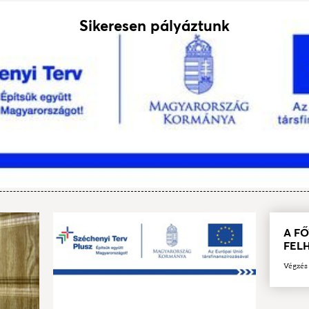
Sikeresen pályáztunk
A F
FEL
Végzés