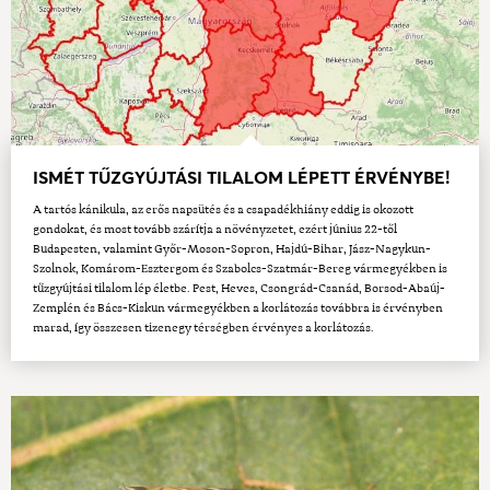
ISMÉT TŰZGYÚJTÁSI TILALOM LÉPETT ÉRVÉNYBE!
A tartós kánikula, az erős napsütés és a csapadékhiány eddig is okozott
gondokat, és most tovább szárítja a növényzetet, ezért június 22-től
Budapesten, valamint Győr-Moson-Sopron, Hajdú-Bihar, Jász-Nagykun-
Szolnok, Komárom-Esztergom és Szabolcs-Szatmár-Bereg vármegyékben is
tűzgyújtási tilalom lép életbe. Pest, Heves, Csongrád-Csanád, Borsod-Abaúj-
Zemplén és Bács-Kiskun vármegyékben a korlátozás továbbra is érvényben
marad, így összesen tizenegy térségben érvényes a korlátozás.