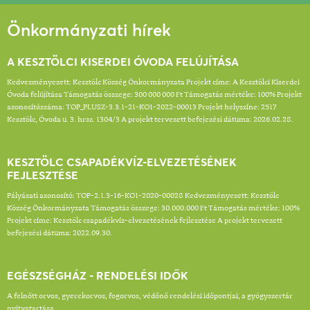
Önkormányzati hírek
A KESZTÖLCI KISERDEI ÓVODA FELÚJÍTÁSA
Kedvezményezett: Kesztölc Község Önkormányzata Projekt címe: A Kesztölci Kiserdei
Óvoda felújítása Támogatás összege: 300 000 000 Ft Támogatás mértéke: 100% Projekt
azonosítószáma: TOP_PLUSZ-3.3.1-21-KO1-2022-00013 Projekt helyszíne: 2517
Kesztölc, Óvoda u. 3. hrsz. 1304/3 A projekt tervezett befejezési dátuma: 2026.02.28.
KESZTÖLC CSAPADÉKVÍZ-ELVEZETÉSÉNEK
FEJLESZTÉSE
Pályázati azonosító: TOP-2.1.3-16-KO1-2020-00028 Kedvezményezett: Kesztölc
Község Önkormányzata Támogatás összege: 30.000.000 Ft Támogatás mértéke: 100%
Projekt címe: Kesztölc csapadékvíz-elvezetésének fejlesztése A projekt tervezett
befejezési dátuma: 2022.09.30.
EGÉSZSÉGHÁZ - RENDELÉSI IDŐK
A felnőtt orvos, gyerekorvos, fogorvos, védőnő rendelési időpontjai, a gyógyszertár
nyitvatartása