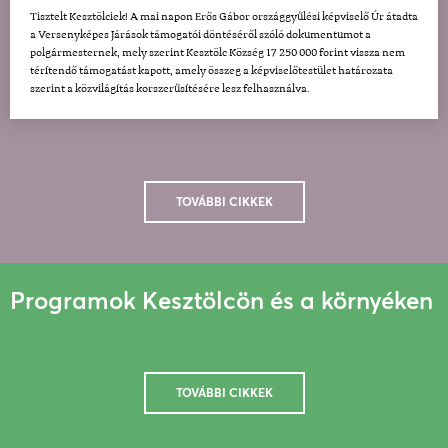
Tisztelt Kesztölciek! A mai napon Erős Gábor országgyűlési képviselő Úr átadta
a Versenyképes Járások támogatói döntéséről szóló dokumentumot a
polgármesternek, mely szerint Kesztölc Község 17 250 000 forint vissza nem
térítendő támogatást kapott, amely összeg a képviselőtestület határozata
szerint a közvilágítás korszerűsítésére lesz felhasználva.
TOVÁBBI CIKKEK
Programok Kesztölcön és a környéken
TOVÁBBI CIKKEK