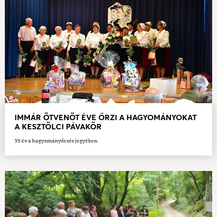
IMMÁR ÖTVENÖT ÉVE ŐRZI A HAGYOMÁNYOKAT
A KESZTÖLCI PÁVAKÖR
55 év a hagyományőrzés jegyében.