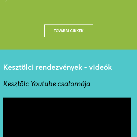
TOVÁBBI CIKKEK
Kesztölci rendezvények - videók
Kesztölc Youtube csatornája