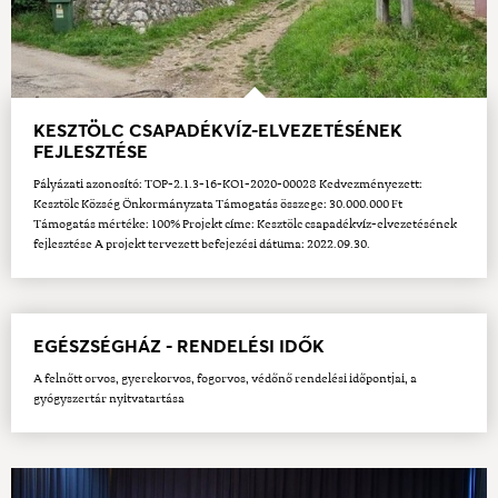
KESZTÖLC CSAPADÉKVÍZ-ELVEZETÉSÉNEK
FEJLESZTÉSE
Pályázati azonosító: TOP-2.1.3-16-KO1-2020-00028 Kedvezményezett:
Kesztölc Község Önkormányzata Támogatás összege: 30.000.000 Ft
Támogatás mértéke: 100% Projekt címe: Kesztölc csapadékvíz-elvezetésének
fejlesztése A projekt tervezett befejezési dátuma: 2022.09.30.
EGÉSZSÉGHÁZ - RENDELÉSI IDŐK
A felnőtt orvos, gyerekorvos, fogorvos, védőnő rendelési időpontjai, a
gyógyszertár nyitvatartása