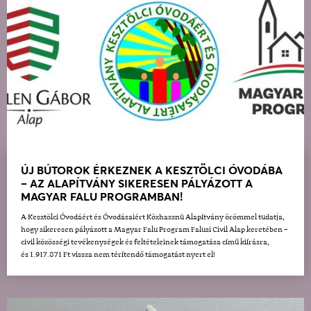
ÚJ BÚTOROK ÉRKEZNEK A KESZTÖLCI ÓVODÁBA
– AZ ALAPÍTVÁNY SIKERESEN PÁLYÁZOTT A
MAGYAR FALU PROGRAMBAN!
A Kesztölci Óvodáért és Óvodásaiért Közhasznú Alapítvány örömmel tudatja,
hogy sikeresen pályázott a Magyar Falu Program Falusi Civil Alap keretében –
civil közösségi tevékenységek és feltételeinek támogatása című kiírásra,
és 1.917.871 Ft vissza nem térítendő támogatást nyert el!