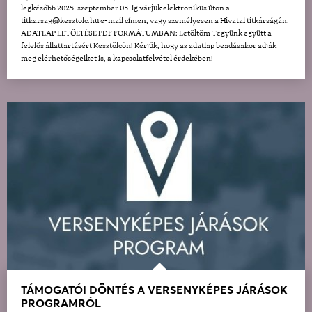
legkésőbb 2025. szeptember 05-ig várjuk elektronikus úton a
titkarsag@kesztolc.hu e-mail címen, vagy személyesen a Hivatal titkárságán.
ADATLAP LETÖLTÉSE PDF FORMÁTUMBAN: Letöltöm Tegyünk együtt a
felelős állattartásért Kesztölcön! Kérjük, hogy az adatlap beadásakor adják
meg elérhetőségeiket is, a kapcsolatfelvétel érdekében!
TÁMOGATÓI DÖNTÉS A VERSENYKÉPES JÁRÁSOK
PROGRAMRÓL