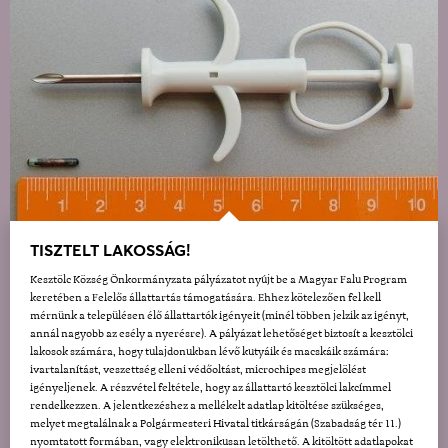
TISZTELT LAKOSSÁG!
Kesztölc Község Önkormányzata pályázatot nyújt be a Magyar Falu Program
keretében a Felelős állattartás támogatására. Ehhez kötelezően fel kell
mérnünk a településen élő állattartók igényeit (minél többen jelzik az igényt,
annál nagyobb az esély a nyerésre). A pályázat lehetőséget biztosít a kesztölci
lakosok számára, hogy tulajdonukban lévő kutyáik és macskáik számára:
ivartalanítást, veszettség elleni védőoltást, microchipes megjelölést
igényeljenek. A részvétel feltétele, hogy az állattartó kesztölci lakcímmel
rendelkezzen. A jelentkezéshez a mellékelt adatlap kitöltése szükséges,
melyet megtalálnak a Polgármesteri Hivatal titkárságán (Szabadság tér 11.)
nyomtatott formában, vagy elektronikusan letölthető. A kitöltött adatlapokat