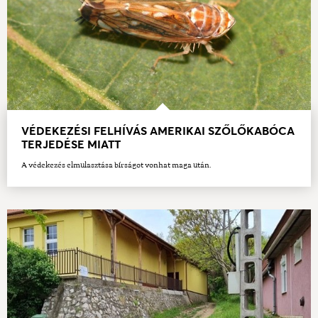
VÉDEKEZÉSI FELHÍVÁS AMERIKAI SZŐLŐKABÓCA
TERJEDÉSE MIATT
A védekezés elmulasztása bírságot vonhat maga után.