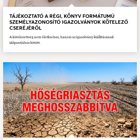
TÁJÉKOZTATÓ A RÉGI, KÖNYV FORMÁTUMÚ
SZEMÉLYAZONOSÍTÓ IGAZOLVÁNYOK KÖTELEZŐ
CSERÉJÉRŐL
A kötelezettség nem életkorhoz, hanem az igazolvány kiállításának
időpontjához kötött.