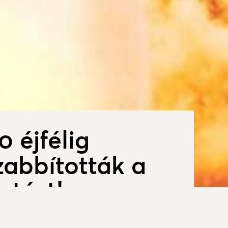
0 éjfélig
abbították a
ztást!