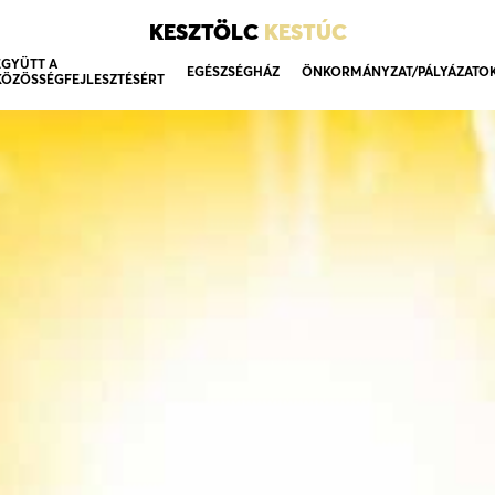
KESZTÖLC
KESTÚC
EGYÜTT A
EGÉSZSÉGHÁZ
ÖNKORMÁNYZAT/PÁLYÁZATO
KÖZÖSSÉGFEJLESZTÉSÉRT