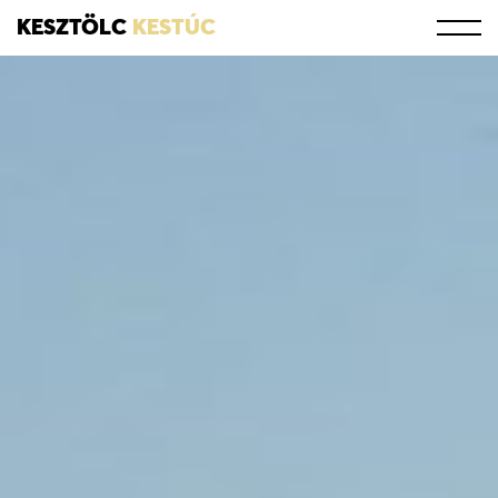
KESZTÖLC
KESTÚC