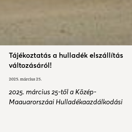
Tájékoztatás a hulladék elszállítás
változásáról!
2025. március 25.
2025. március 25-től a Közép-
Magyarországi Hulladékgazdálkodási
Nonprofit Kft. helyett az NHSZ
Tatabánya Hulladékgazdálkodási és
Környezetvédelmi Zrt. látja el Kesztölc