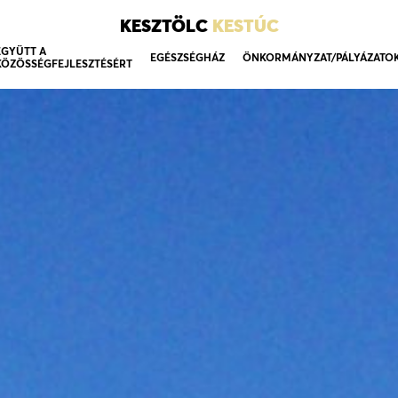
KESZTÖLC
KESTÚC
EGYÜTT A
EGÉSZSÉGHÁZ
ÖNKORMÁNYZAT/PÁLYÁZATO
KÖZÖSSÉGFEJLESZTÉSÉRT