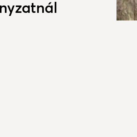
yzatnál
pali tagozatos tanulói vagy
al rendelkező fiatalokat várnak.
um ebben az évben is lehetőséget biztosít a
valósítására.
en az önkormányzatok és önkormányzati
ljebb 2 hónap időtartamra, 2017. július 01. és
dőszakra támogatást igényelhetnek a 16-25 év
nulói vagy hallgatói jogviszonnyal rendelkező és
alkoztatásához. A program keretében napi 6 órás
y a nappali tagozatos diák közvetítést kérőként