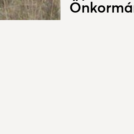
Önkormán
2017. június 16.
16-25 év közötti, nap
hallgatói jogviszonny
A Nemzetgazdasági Minisztéri
nyári diákmunka program meg
A központi program keretéb
fenntartású intézmények legfe
2017. augusztus 31. közötti i
közötti, nappali tagozatos ta
azt igazolni tudó diákok fogl
foglalkoztatás támogatható.
A támogatás előfeltétele: hog