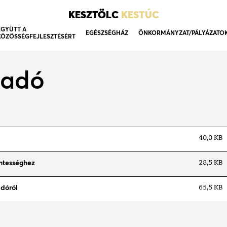
KESZTÖLC
KESTÚC
EGYÜTT A
EGÉSZSÉGHÁZ
ÖNKORMÁNYZAT/PÁLYÁZATO
KÖZÖSSÉGFEJLESZTÉSÉRT
 adó
40,0 KB
tességhez
28,5 KB
dóról
65,5 KB