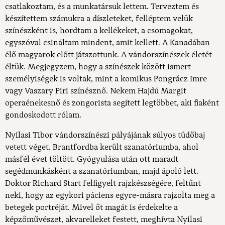
csatlakoztam, és a munkatársuk lettem. Terveztem és
készítettem számukra a díszleteket, felléptem velük
színészként is, hordtam a kellékeket, a csomagokat,
egyszóval csináltam mindent, amit kellett. A Kanadában
élő magyarok előtt játszottunk. A vándorszínészek életét
éltük. Megjegyzem, hogy a színészek között ismert
személyiségek is voltak, mint a komikus Pongrácz Imre
vagy Vaszary Piri színésznő. Nekem Hajdú Margit
operaénekesnő és zongorista segített legtöbbet, aki fiaként
gondoskodott rólam.
Nyilasi Tibor vándorszínészi pályájának súlyos tüdőbaj
vetett véget. Brantfordba került szanatóriumba, ahol
másfél évet töltött. Gyógyulása után ott maradt
segédmunkásként a szanatóriumban, majd ápoló lett.
Doktor Richard Start felfigyelt rajzkészségére, feltűnt
neki, hogy az egykori páciens egyre-másra rajzolta meg a
betegek portréját. Mivel őt magát is érdekelte a
képzőművészet, akvarelleket festett, meghívta Nyilasi