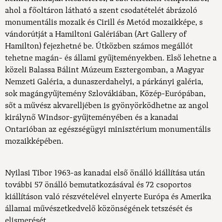
ahol a főoltáron látható a szent csodatételét ábrázoló
monumentális mozaik és Cirill és Metód mozaikképe, s
vándorútját a Hamiltoni Galériában (Art Gallery of
Hamilton) fejezhetné be. Útközben számos megállót
tehetne magán- és állami gyűjteményekben. Első lehetne a
közeli Balassa Bálint Múzeum Esztergomban, a Magyar
Nemzeti Galéria, a dunaszerdahelyi, a párkányi galéria,
sok magángyűjtemény Szlovákiában, Közép-Európában,
sőt a művész akvarelljében is gyönyörködhetne az angol
királynő Windsor-gyűjteményében és a kanadai
Ontarióban az egészségügyi minisztérium monumentális
mozaikképében.
Nyilasi Tibor 1963-as kanadai első önálló kiállítása után
további 57 önálló bemutatkozásával és 72 csoportos
kiállításon való részvételével elnyerte Európa és Amerika
államai művészetkedvelő közönségének tetszését és
elismerését.