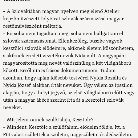
– A Szlovákiában magyar nyelven megjelenő Atelier
képzőművészeti folyóirat szlovák származású magyar
festőművészként méltatja.
– Én soha nem tagadtam meg, soha nem hallgattam el
szlovák származásomat. Ellenkezőleg, büszke vagyok
kesztölci szlovák elődeimre, akiknek életem köszönhetem,
s akiknek eredeti vezetéknevük Nida volt. A nagyapám
magyarosította meg nevét valószínűleg a két világháború
között. Erről nincs írásos dokumentumom. Tudom
azonban, hogy apám idősebb testvérei Nyida Rozália és
Nyida József alakban írták nevüket. Úgy vélem az ipszilon
alapján, hogy a helyi jegyző, az első világháború előtt vagy
után a magyar ábécé szerint írta át a kesztölci szlovák
neveket.
– Mit jelent önnek szülőfaluja, Kesztölc?
– Mindent. Kesztölc a szülőfalum, elődeim földje. Itt, a
Pilis alatt születtek a szüleim, nagyszüleim és dédszüleim.