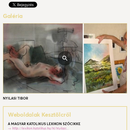
Galéria
NYILASI TIBOR
Weboldalak Kesztölcről
A MAGYAR KATOLIKUS LEXIKON SZÓCIKKE
http://lexikon.katolikus.hu/N/Nyilasi...