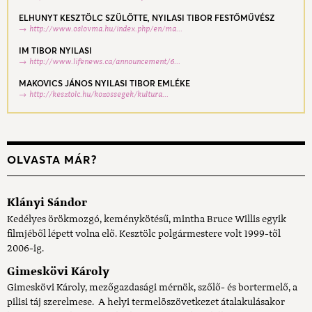
ELHUNYT KESZTÖLC SZÜLÖTTE, NYILASI TIBOR FESTŐMŰVÉSZ
http://www.oslovma.hu/index.php/en/ma...
IM TIBOR NYILASI
http://www.lifenews.ca/announcement/6...
MAKOVICS JÁNOS NYILASI TIBOR EMLÉKE
http://kesztolc.hu/kozossegek/kultura...
OLVASTA MÁR?
Klányi Sándor
Kedélyes örökmozgó, keménykötésű, mintha Bruce Willis egyik
filmjéből lépett volna elő. Kesztölc polgármestere volt 1999-től
2006-ig.
Gimeskövi Károly
Gimeskövi Károly, mezőgazdasági mérnök, szőlő- és bortermelő, a
pilisi táj szerelmese. A helyi termelõszövetkezet átalakulásakor