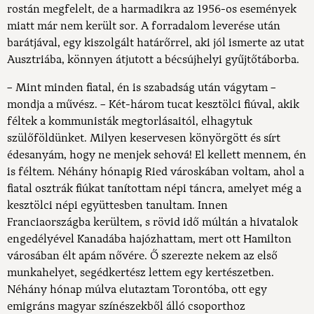
rostán megfelelt, de a harmadikra az 1956-os események
miatt már nem került sor. A forradalom leverése után
barátjával, egy kiszolgált határőrrel, aki jól ismerte az utat
Ausztriába, könnyen átjutott a bécsújhelyi gyűjtőtáborba.
– Mint minden fiatal, én is szabadság után vágytam –
mondja a művész. – Két-három tucat kesztölci fiúval, akik
féltek a kommunisták megtorlásaitól, elhagytuk
szülőföldünket. Milyen keservesen könyörgött és sírt
édesanyám, hogy ne menjek sehová! El kellett mennem, én
is féltem. Néhány hónapig Ried városkában voltam, ahol a
fiatal osztrák fiúkat tanítottam népi táncra, amelyet még a
kesztölci népi együttesben tanultam. Innen
Franciaországba kerültem, s rövid idő múltán a hivatalok
engedélyével Kanadába hajózhattam, mert ott Hamilton
városában élt apám nővére. Ő szerezte nekem az első
munkahelyet, segédkertész lettem egy kertészetben.
Néhány hónap múlva elutaztam Torontóba, ott egy
emigráns magyar színészekből álló csoporthoz