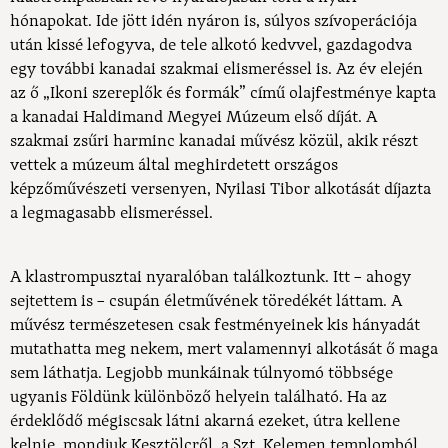
hónapokat. Ide jött idén nyáron is, súlyos szívoperációja
után kissé lefogyva, de tele alkotó kedvvel, gazdagodva
egy további kanadai szakmai elismeréssel is. Az év elején
az ő „Ikoni szereplők és formák” című olajfestménye kapta
a kanadai Haldimand Megyei Múzeum első díját. A
szakmai zsűri harminc kanadai művész közül, akik részt
vettek a múzeum által meghirdetett országos
képzőművészeti versenyen, Nyilasi Tibor alkotását díjazta
a legmagasabb elismeréssel.
A klastrompusztai nyaralóban találkoztunk. Itt – ahogy
sejtettem is – csupán életművének töredékét láttam. A
művész természetesen csak festményeinek kis hányadát
mutathatta meg nekem, mert valamennyi alkotását ő maga
sem láthatja. Legjobb munkáinak túlnyomó többsége
ugyanis Földünk különböző helyein található. Ha az
érdeklődő mégiscsak látni akarná ezeket, útra kellene
kelnie, mondjuk Kesztölcről, a Szt. Kelemen templomból,