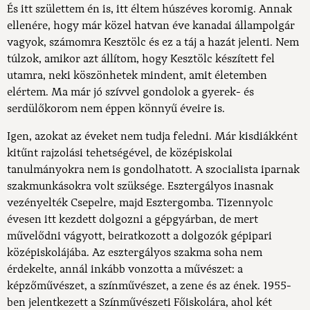
És itt születtem én is, itt éltem húszéves koromig. Annak
ellenére, hogy már közel hatvan éve kanadai állampolgár
vagyok, számomra Kesztölc és ez a táj a hazát jelenti. Nem
túlzok, amikor azt állítom, hogy Kesztölc készített fel
utamra, neki köszönhetek mindent, amit életemben
elértem. Ma már jó szívvel gondolok a gyerek- és
serdülőkorom nem éppen könnyű éveire is.
Igen, azokat az éveket nem tudja feledni. Már kisdiákként
kitűnt rajzolási tehetségével, de középiskolai
tanulmányokra nem is gondolhatott. A szocialista iparnak
szakmunkásokra volt szüksége. Esztergályos inasnak
vezényelték Csepelre, majd Esztergomba. Tizennyolc
évesen itt kezdett dolgozni a gépgyárban, de mert
művelődni vágyott, beiratkozott a dolgozók gépipari
középiskolájába. Az esztergályos szakma soha nem
érdekelte, annál inkább vonzotta a művészet: a
képzőművészet, a színművészet, a zene és az ének. 1955-
ben jelentkezett a Színművészeti Főiskolára, ahol két