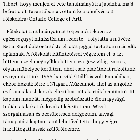
Tibort, hogy menjen el vele tanulmányútra Japánba, majd
beíratta őt Torontóban az ottani képzőművészeti
főiskolára (Ontario College of Art).
– Főiskolai tanulmányaimat teljes mértékben az
egészségügyi minisztérium fedezte – folytatta a művész. –
Ezt is Start doktor intézte el, akit joggal tartottam második
apámnak. A főiskolát kitüntetéssel végeztem el, s azt
hittem, ezzel megnyílik előttem az egész világ. Sajnos,
olyan műhelybe kerültem, ahol csak plakátokat rajzoltunk
és nyomtattunk. 1966-ban világkiállítás volt Kanadában,
ekkor hozták létre a Niagara Múzeumot, ahol az angolok
és franciák őslakosok elleni harcait akarták bemutatni. Itt
kaptam munkát, mégpedig szobrászatit: életnagyságú
indián alakokat és lovakat készítettem. Mivel
szorgalmasan és becsületesen dolgoztam, anyagi
támogatást kaptam, ami lehetővé tette, hogy végre
hazalátogathassak szülőföldemre.