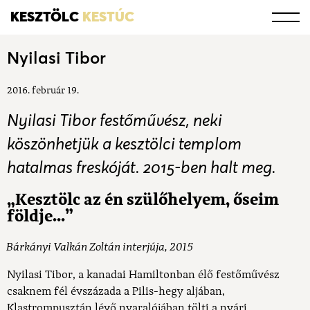
KESZTÖLC
KESTÚC
Nyilasi Tibor
2016. február 19.
Nyilasi Tibor festőművész, neki
köszönhetjük a kesztölci templom
hatalmas freskóját. 2015-ben halt meg.
„Kesztölc az én szülőhelyem, őseim
földje…”
Bárkányi Valkán Zoltán interjúja, 2015
Nyilasi Tibor, a kanadai Hamiltonban élő festőművész
csaknem fél évszázada a Pilis-hegy aljában,
Klastrompusztán lévő nyaralójában tölti a nyári