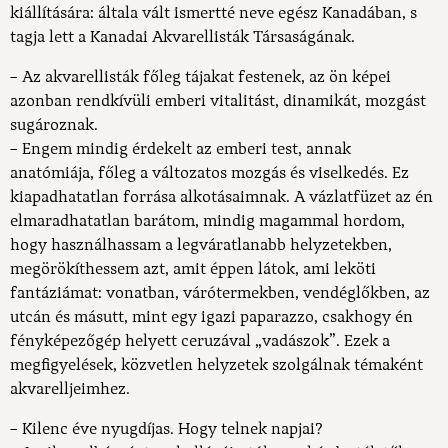
kiállítására: általa vált ismertté neve egész Kanadában, s
tagja lett a Kanadai Akvarellisták Társaságának.
– Az akvarellisták főleg tájakat festenek, az ön képei
azonban rendkívüli emberi vitalitást, dinamikát, mozgást
sugároznak.
– Engem mindig érdekelt az emberi test, annak
anatómiája, főleg a változatos mozgás és viselkedés. Ez
kiapadhatatlan forrása alkotásaimnak. A vázlatfüzet az én
elmaradhatatlan barátom, mindig magammal hordom,
hogy használhassam a legváratlanabb helyzetekben,
megörökíthessem azt, amit éppen látok, ami leköti
fantáziámat: vonatban, várótermekben, vendéglőkben, az
utcán és másutt, mint egy igazi paparazzo, csakhogy én
fényképezőgép helyett ceruzával „vadászok”. Ezek a
megfigyelések, közvetlen helyzetek szolgálnak témaként
akvarelljeimhez.
– Kilenc éve nyugdíjas. Hogy telnek napjai?