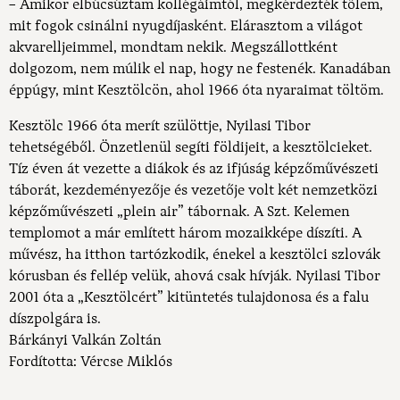
– Amikor elbúcsúztam kollégáimtól, megkérdezték tőlem,
mit fogok csinálni nyugdíjasként. Elárasztom a világot
akvarelljeimmel, mondtam nekik. Megszállottként
dolgozom, nem múlik el nap, hogy ne festenék. Kanadában
éppúgy, mint Kesztölcön, ahol 1966 óta nyaraimat töltöm.
Kesztölc 1966 óta merít szülöttje, Nyilasi Tibor
tehetségéből. Önzetlenül segíti földijeit, a kesztölcieket.
Tíz éven át vezette a diákok és az ifjúság képzőművészeti
táborát, kezdeményezője és vezetője volt két nemzetközi
képzőművészeti „plein air” tábornak. A Szt. Kelemen
templomot a már említett három mozaikképe díszíti. A
művész, ha itthon tartózkodik, énekel a kesztölci szlovák
kórusban és fellép velük, ahová csak hívják. Nyilasi Tibor
2001 óta a „Kesztölcért” kitüntetés tulajdonosa és a falu
díszpolgára is.
Bárkányi Valkán Zoltán
Fordította: Vércse Miklós