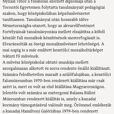
Nyilasi Tibor a főiskolán szerzett diplomája után a
Torontói Egyetemen folytatta tanulmányait pedagógiai
szakon, hogy középiskolában képzőművészetet
taníthasson. Tanulmányai után hosszabb időre
Németországba utazott, hogy az akvarellfestészet
fortélyainak tanulmányozása mellett elsajátítsa a kőből
készült fali mozaikok készítésének mesterfogásait is.
Elvarázsolták az ősrégi mozaikművészet lehetőségei. A
mai napig is a már említett kesztölci mozaikoltárképet
tekinti fő művének.
A művész középiskolai oktató munkája mellett
szorgalmasan alkotott és sorra rendezte önálló kiállításait.
Számára feledhetetlen maradt a szülőfalujában, a kesztölci
falumúzeumban 1970-ben rendezett kiállítása már csak
azért is, mert ez volt az első kiállítása Magyarországon.
Jelentős volt számára az esztergomi Balassa Bálint
Múzeumban rendezett kiállítás is, amely a kanadai
kormány támogatásával valósult meg. Örömmel emlékezik
a kanadai Hamiltoni Galériában 1979-ben rendezett