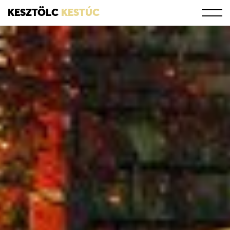
KESZTÖLC
KESTÚC