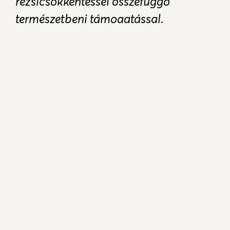
rezsicsökkentéssel összefüggő
természetbeni támogatással.
Tisztelt kesztölci lakosok!
Tájékoztatom Önöket, hogy a téli rezsicsökkentéssel
összefüggő 12.000 Ft-os természetbeni támogatás az
alábbi időpontokban és helyszínen vehető át:
2019. március 19-én 8.00-12.00-ig és 2019. március
20-án 12.00-17.00-ig a kesztölci Tejút Kft. (Tsz
Major) bekötőútján.
A természetbeni támogatás elszállításáról
mindenkinek saját magának kell gondoskodnia.
Az átvételhez mindenki hozza magával a kiküldött
igazolást, melynek bemutatásával tudja a
fűtőanyagot átvenni! Amennyiben személyesen nem
tudja átvenni a tüzelőanyagot, akkor megbízottja az