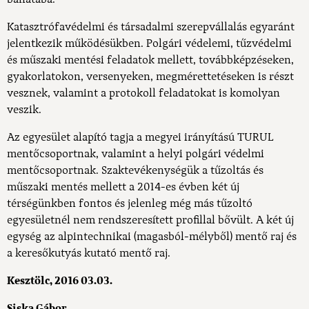
Katasztrófavédelmi és társadalmi szerepvállalás egyaránt
jelentkezik működésükben. Polgári védelemi, tűzvédelmi
és műszaki mentési feladatok mellett, továbbképzéseken,
gyakorlatokon, versenyeken, megmérettetéseken is részt
vesznek, valamint a protokoll feladatokat is komolyan
veszik.
Az egyesület alapító tagja a megyei irányítású TURUL
mentőcsoportnak, valamint a helyi polgári védelmi
mentőcsoportnak. Szaktevékenységük a tűzoltás és
műszaki mentés mellett a 2014-es évben két új
térségünkben fontos és jelenleg még más tűzoltó
egyesületnél nem rendszeresített profillal bővült. A két új
egység az alpintechnikai (magasból-mélyből) mentő raj és
a keresőkutyás kutató mentő raj.
Kesztölc, 2016 03.03.
Siska Gábor