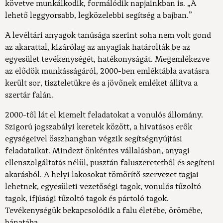
követve munkálkodik, formálódik napjainkban is. „A
lehető leggyorsabb, legközelebbi segítség a bajban.”
A levéltári anyagok tanúsága szerint soha nem volt gond
az akarattal, kizárólag az anyagiak határolták be az
egyesület tevékenységét, hatékonyságát. Megemlékezve
az elődök munkásságáról, 2000-ben emléktábla avatásra
került sor, tiszteletükre és a jövőnek emléket állítva a
szertár falán.
2000-től lát el kiemelt feladatokat a vonulós állomány.
Szigorú jogszabályi keretek között, a hivatásos erők
egységeivel összhangban végzik segítségnyújtási
feladataikat. Mindezt önkéntes vállalásban, anyagi
ellenszolgáltatás nélül, pusztán faluszeretetből és segíteni
akarásból. A helyi lakosokat tömörítő szervezet tagjai
lehetnek, egyesületi vezetőségi tagok, vonulós tűzoltó
tagok, ifjúsági tűzoltó tagok és pártoló tagok.
Tevékenységük bekapcsolódik a falu életébe, örömébe,
bánatába.