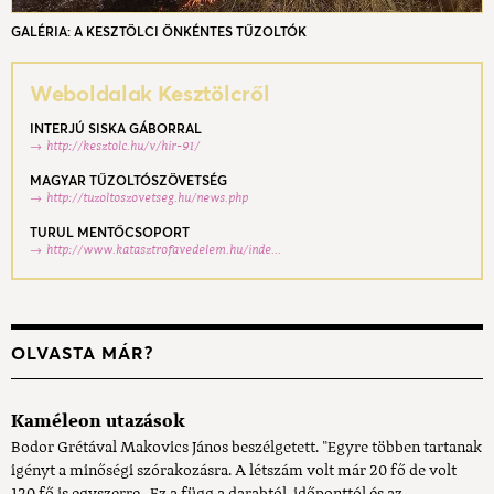
GALÉRIA: A KESZTÖLCI ÖNKÉNTES TŰZOLTÓK
Weboldalak Kesztölcről
INTERJÚ SISKA GÁBORRAL
http://kesztolc.hu/v/hir-91/
MAGYAR TŰZOLTÓSZÖVETSÉG
http://tuzoltoszovetseg.hu/news.php
TURUL MENTŐCSOPORT
http://www.katasztrofavedelem.hu/inde...
OLVASTA MÁR?
Kaméleon utazások
Bodor Grétával Makovics János beszélgetett. "Egyre többen tartanak
igényt a minőségi szórakozásra. A létszám volt már 20 fő de volt
120 fő is egyszerre . Ez a függ a darabtól, időponttól és az