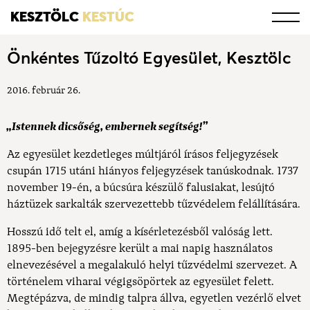
KESZTÖLC
KESTÚC
Önkéntes Tűzoltó Egyesület, Kesztölc
2016. február 26.
„Istennek dicsőség, embernek segítség!”
Az egyesület kezdetleges múltjáról írásos feljegyzések
csupán 1715 utáni hiányos feljegyzések tanúskodnak. 1737
november 19-én, a búcsúra készülő falusiakat, lesújtó
háztüzek sarkalták szervezettebb tűzvédelem felállítására.
Hosszú idő telt el, amíg a kísérletezésből valóság lett.
1895-ben bejegyzésre került a mai napig használatos
elnevezésével a megalakuló helyi tűzvédelmi szervezet. A
történelem viharai végigsöpörtek az egyesület felett.
Megtépázva, de mindig talpra állva, egyetlen vezérlő elvet