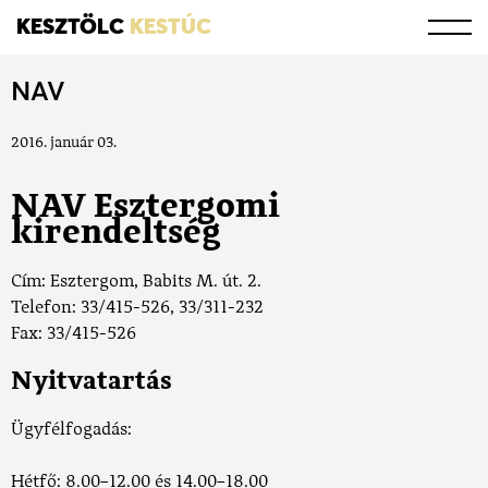
KESZTÖLC
KESTÚC
NAV
2016. január 03.
NAV Esztergomi
kirendeltség
Cím:
Esztergom, Babits M. út. 2.
Telefon:
33/415-526, 33/311-232
Fax:
33/415-526
Nyitvatartás
Ügyfélfogadás:
Hétfő: 8.00–12.00 és 14.00–18.00