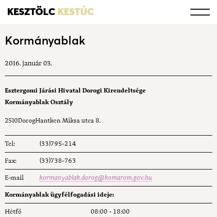
KESZTÖLC
KESTÚC
Kormányablak
2016. január 03.
Esztergomi Járási Hivatal Dorogi Kirendeltsége
Kormányablak Osztály
2510
Dorog
Hantken Miksa utca 8.
Tel:
(33)795-214
Fax:
(33)738-763
E-mail
kormanyablak.dorog@komarom.gov.hu
Kormányablak ügyfélfogadási ideje:
Hétfő
08:00 - 18:00