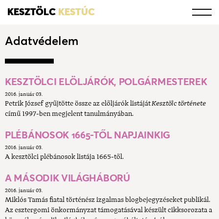
KESZTÖLC
KESTÚC
Adatvédelem
KESZTÖLCI ELÖLJÁRÓK, POLGÁRMESTEREK
2016. január 03.
Petrik József gyűjtötte össze az előljárók listáját
Kesztölc története
című 1997-ben megjelent tanulmányában.
PLÉBÁNOSOK 1665-TŐL NAPJAINKIG
2016. január 03.
A kesztölci plébánosok listája 1665-től.
A MÁSODIK VILÁGHÁBORÚ
2016. január 03.
Miklós Tamás fiatal történész izgalmas blogbejegyzéseket publikál.
Az esztergomi önkormányzat támogatásával készült cikksorozata a