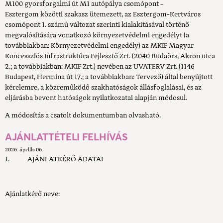
M100 gyorsforgalmi út M1 autópálya csomópont –
Esztergom közötti szakasz ütemezett, az Esztergom-Kertváros
csomópont 1. számú változat szerinti kialakításával történő
megvalósítására vonatkozó környezetvédelmi engedélyt (a
továbbiakban: Környezetvédelmi engedély) az MKIF Magyar
Koncessziós Infrastruktúra Fejlesztő Zrt. (2040 Budaörs, Akron utca
2.; a továbbiakban: MKIF Zrt.) nevében az UVATERV Zrt. (1146
Budapest, Hermina út 17.; a továbbiakban: Tervező) által benyújtott
kérelemre, a közreműködő szakhatóságok állásfoglalásai, és az
eljárásba bevont hatóságok nyilatkozatai alapján módosul.
A módosítás a csatolt dokumentumban olvasható.
AJÁNLATTÉTELI FELHÍVÁS
2026. április 06.
1. AJÁNLATKÉRŐ ADATAI
Ajánlatkérő neve: