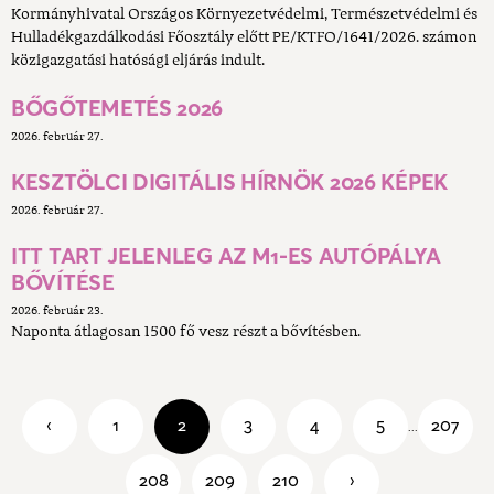
Kormányhivatal Országos Környezetvédelmi, Természetvédelmi és
Hulladékgazdálkodási Főosztály előtt PE/KTFO/1641/2026. számon
közigazgatási hatósági eljárás indult.
BŐGŐTEMETÉS 2026
2026. február 27.
KESZTÖLCI DIGITÁLIS HÍRNÖK 2026 KÉPEK
2026. február 27.
ITT TART JELENLEG AZ M1-ES AUTÓPÁLYA
BŐVÍTÉSE
2026. február 23.
Naponta átlagosan 1500 fő vesz részt a bővítésben.
‹
1
2
3
4
5
207
...
208
209
210
›