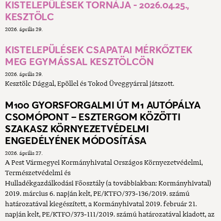
KISTELEPÜLÉSEK TORNÁJA - 2026.04.25.,
KESZTÖLC
2026. április 29.
KISTELEPÜLÉSEK CSAPATAI MÉRKŐZTEK
MEG EGYMÁSSAL KESZTÖLCÖN
2026. április 29.
Kesztölc Dággal, Epöllel és Tokod Üveggyárral játszott.
M100 GYORSFORGALMI ÚT M1 AUTÓPÁLYA
CSOMÓPONT – ESZTERGOM KÖZÖTTI
SZAKASZ KÖRNYEZETVÉDELMI
ENGEDÉLYÉNEK MÓDOSÍTÁSA
2026. április 27.
A Pest Vármegyei Kormányhivatal Országos Környezetvédelmi,
Természetvédelmi és
Hulladékgazdálkodási Főosztály (a továbbiakban: Kormányhivatal)
2019. március 6. napján kelt, PE/KTFO/373-136/2019. számú
határozatával kiegészített, a Kormányhivatal 2019. február 21.
napján kelt, PE/KTFO/373-111/2019. számú határozatával kiadott, az