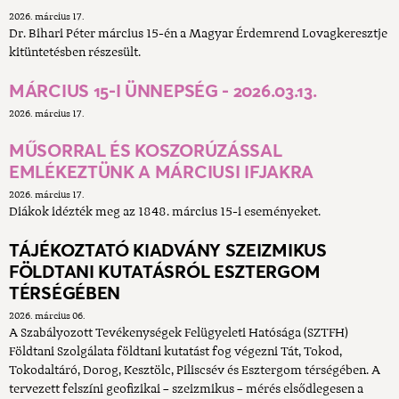
2026. március 17.
Dr. Bihari Péter március 15-én a Magyar Érdemrend Lovagkeresztje
kitüntetésben részesült.
MÁRCIUS 15-I ÜNNEPSÉG - 2026.03.13.
2026. március 17.
MŰSORRAL ÉS KOSZORÚZÁSSAL
EMLÉKEZTÜNK A MÁRCIUSI IFJAKRA
2026. március 17.
Diákok idézték meg az 1848. március 15-i eseményeket.
TÁJÉKOZTATÓ KIADVÁNY SZEIZMIKUS
FÖLDTANI KUTATÁSRÓL ESZTERGOM
TÉRSÉGÉBEN
2026. március 06.
A Szabályozott Tevékenységek Felügyeleti Hatósága (SZTFH)
Földtani Szolgálata földtani kutatást fog végezni Tát, Tokod,
Tokodaltáró, Dorog, Kesztölc, Piliscsév és Esztergom térségében. A
tervezett felszíni geofizikai – szeizmikus – mérés elsődlegesen a