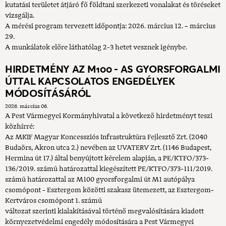
kutatási területet átjáró fő földtani szerkezeti vonalakat és töréseket
vizsgálja.
A mérési program tervezett időpontja: 2026. március 12. – március
29.
A munkálatok előre láthatólag 2-3 hetet vesznek igénybe.
HIRDETMÉNY AZ M100 - AS GYORSFORGALMI
ÚTTAL KAPCSOLATOS ENGEDÉLYEK
MÓDOSÍTÁSÁRÓL
2026. március 06.
A Pest Vármegyei Kormányhivatal a következő hirdetményt teszi
közhírré:
Az MKIF Magyar Koncessziós Infrastruktúra Fejlesztő Zrt. (2040
Budaörs, Akron utca 2.) nevében az UVATERV Zrt. (1146 Budapest,
Hermina út 17.) által benyújtott kérelem alapján, a PE/KTFO/373-
136/2019. számú határozattal kiegészített PE/KTFO/373-111/2019.
számú határozattal az M100 gyorsforgalmi út M1 autópálya
csomópont - Esztergom közötti szakasz ütemezett, az Esztergom-
Kertváros csomópont 1. számú
változat szerinti kialakításával történő megvalósítására kiadott
környezetvédelmi engedély módosítására a Pest Vármegyei