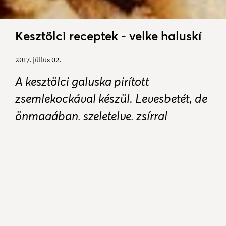
Kesztölci receptek - velke haluskí
2017. július 02.
A kesztölci galuska pirított
zsemlekockával készül. Levesbetét, de
önmagában, szeletelve, zsírral
megkenve is nagyon finom.
Hozzávalók:
3 szikkadt zsemle, 50 dkg liszt, 1 tojás, 1
teáskanál só, 1 evőkanál sertészsír.
A zsemléket apró kockákra vágjuk, majd a zsíron
aranybarnára pirítjuk, és hűlni hagyjuk. A lisztet
átszitáljuk, ráütünk egy tojást. A sárgáját megszórjuk
sóval. Ez azért fontos, mert ettől az apró trükktől