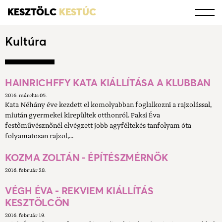
KESZTÖLC
KESTÚC
Kultúra
HAINRICHFFY KATA KIÁLLÍTÁSA A KLUBBAN
2016. március 05.
Kata Néhány éve kezdett el komolyabban foglalkozni a rajzolással,
miután gyermekei kirepültek otthonról. Paksi Éva
festőművésznőnél elvégzett jobb agyféltekés tanfolyam óta
folyamatosan rajzol,...
KOZMA ZOLTÁN - ÉPÍTÉSZMÉRNÖK
2016. február 28.
VÉGH ÉVA - REKVIEM KIÁLLÍTÁS
KESZTÖLCÖN
2016. február 19.