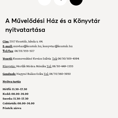
A Művelődési Ház és a Könyvtár
nyitvatartása
Cím:
2517 Kesztölc, Iskola u. 64.
E-mail:
muvhaz@kesztolc.hu
,
konyvtar@kesztolc.hu
Tel/fax
: 06/33/555-587
Vezető:
Kosznovszkiné Kovács Szilvia
Tel
:
06/30/505-4594
Könyvtár:
Hertlik Médea Mónika
Tel:
06/30-449-1535
Gondnok:
Nagyné Balázs Erika
Tel:
06/70/360-3930
Nyitva tartás
Hétfő: 11.30-17.30
Kedd: 08.00-14.00
Szerda: 11.30-17.30
Csütörtök: 08.00-14.00
Péntek: zárva