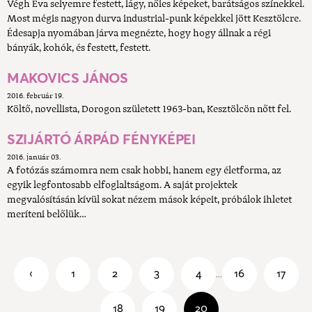
Végh Éva selyemre festett, lágy, nőies képeket, barátságos színekkel.
Most mégis nagyon durva industrial-punk képekkel jött Kesztölcre.
Édesapja nyomában járva megnézte, hogy hogy állnak a régi
bányák, kohók, és festett, festett.
MAKOVICS JÁNOS
2016. február 19.
Költő, novellista, Dorogon született 1963-ban, Kesztölcön nőtt fel.
SZIJÁRTÓ ÁRPÁD FÉNYKÉPEI
2016. január 03.
A fotózás számomra nem csak hobbi, hanem egy életforma, az
egyik legfontosabb elfoglaltságom. A saját projektek
megvalósításán kívül sokat nézem mások képeit, próbálok ihletet
meríteni belőlük…
‹
1
2
3
4
16
17
...
18
19
20