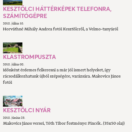
KESZTÖLCI HÁTTÉRKÉPEK TELEFONRA,
SZÁMÍTÓGÉPRE
2018. július 10.
Horváthné Mihály Andrea fotói Kesztölcről, a Velmo-tanyáról
KLASTROMPUSZTA
2018. július 08.
Időnként érdemes felkeresni a már jól ismert helyeket, így
rácsodálkozhatunk ​újból szépségére, varázsára. Makovics János
fotói
KESZTÖLCI NYÁR
2018. június 23.
Makovics János versei, Tóth Tibor festménye: Pincék.. (35x50 olaj)