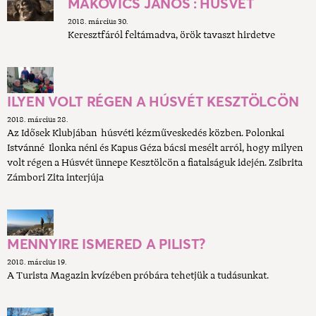
MAKOVICS JÁNOS : HÚSVÉT
2018. március 30.
Keresztfáról feltámadva, örök tavaszt hirdetve
ILYEN VOLT RÉGEN A HÚSVÉT KESZTÖLCÖN
2018. március 28.
Az Idősek Klubjában húsvéti kézműveskedés közben. Polonkai
Istvánné Ilonka néni és Kapus Géza bácsi mesélt arról, hogy milyen
volt régen a Húsvét ünnepe Kesztölcön a fiatalságuk idején. Zsibrita
Zámbori Zita interjúja
MENNYIRE ISMERED A PILIST?
2018. március 19.
A Turista Magazin kvízében próbára tehetjük a tudásunkat.