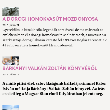
A DOROGI HOMOKVASÚT MOZDONYOSA
2018. július 21.
Gyerekfilm is készült róla, legendák sora övezi, de ma már csak az
emlékeinkben él a dorogi homokvasút. Molnár Márk, a Kisvasút.hu
szerkesztője dorogi lakásán kereste fel a 93 éves Boglár Ferencet, aki
43 évig vezette a homokvasút kis mozdonyát.
BÁRKÁNYI VALKÁN ZOLTÁN KÖNYVÉRŐL
2018. július 18.
A múló pilisi élet, szlovákságunk balladája címmel Käfer
István méltatja Bárkányi Valkán Zoltán könyvét. Az írás
eredetileg a Magyar Sion című folyóiratban jelent meg.