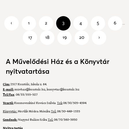
‹
1
2
3
4
5
6
...
17
18
19
20
›
A Művelődési Ház és a Könyvtár
nyitvatartása
Cím:
2517 Kesztölc, Iskola u. 64.
E-mail:
muvhaz@kesztolc.hu
,
konyvtar@kesztolc.hu
Tel/fax
: 06/33/555-587
Vezető:
Kosznovszkiné Kovács Szilvia
Tel
:
06/30/505-4594
Könyvtár:
Hertlik Médea Mónika
Tel:
06/30-449-1535
Gondnok:
Nagyné Balázs Erika
Tel:
06/70/360-3930
Nyitva tartás