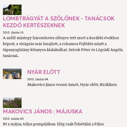
LOMBTRÁGYÁT A SZŐLŐNEK - TANÁCSOK
KEZDŐ KERTÉSZEKNEK
2018. június 10.
A szőlő mintegy háromhetes előnyre tett szert a korábbi évekhez
képest, a virágzás már lezajlott, a rohamos fejlődés miatt a
tápanyaghiány könnyen kialakulhat. Szivek Péter és Légrádi Angéla
tanácsai..
NYÁR ELŐTT
2018. június 04.
Makovics János versei: Ismét, Nyár előtt, Biciklizés
MAKOVICS JÁNOS : MÁJUSKA
2018. május 05.
Itt a május, teljes pompájában. Elég csak felsétálni a Pálos