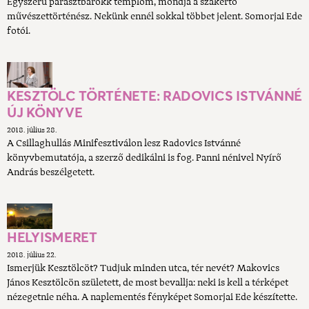
Egyszerű parasztbarokk templom, mondja a szakértő
művészettörténész. Nekünk ennél sokkal többet jelent. Somorjai Ede
fotói.
KESZTÖLC TÖRTÉNETE: RADOVICS ISTVÁNNÉ
ÚJ KÖNYVE
2018. július 28.
A Csillaghullás Minifesztiválon lesz Radovics Istvánné
könyvbemutatója, a szerző dedikálni is fog. Panni nénivel Nyírő
András beszélgetett.
HELYISMERET
2018. július 22.
Ismerjük Kesztölcöt? Tudjuk minden utca, tér nevét? Makovics
János Kesztölcön született, de most bevallja: neki is kell a térképet
nézegetnie néha. A naplementés fényképet Somorjai Ede készítette.