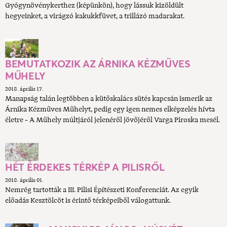
Gyógynövénykerthez (képünkön), hogy lássuk kizöldült
hegyeinket, a virágzó kakukkfüvet, a trillázó madarakat.
BEMUTATKOZIK AZ ÁRNIKA KÉZMŰVES
MŰHELY
2018. április 17.
Manapság talán legtöbben a kütőskalács sütés kapcsán ismerik az
Árnika Kézműves Műhelyt, pedig egy igen nemes elképzelés hívta
életre - A Műhely múltjáról jelenéről jövőjéről Varga Piroska mesél.
HÉT ÉRDEKES TÉRKÉP A PILISRŐL
2018. április 01.
Nemrég tartották a III. Pilisi Építészeti Konferenciát. Az egyik
előadás Kesztölcöt is érintő térképeiből válogattunk.