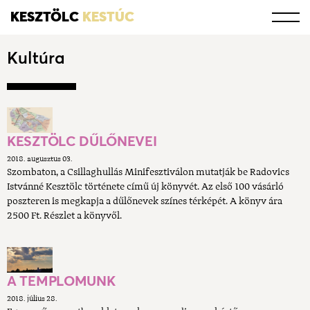
KESZTÖLC
KESTÚC
Kultúra
KESZTÖLC DŰLŐNEVEI
2018. augusztus 03.
Szombaton, a Csillaghullás Minifesztiválon mutatják be Radovics
Istvánné Kesztölc története című új könyvét. Az első 100 vásárló
poszteren is megkapja a dűlőnevek színes térképét. A könyv ára
2500 Ft. Részlet a könyvől.
A TEMPLOMUNK
2018. július 28.