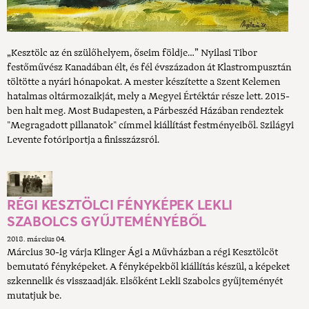
„Kesztölc az én szülőhelyem, őseim földje…” Nyilasi Tibor
festőművész Kanadában élt, és fél évszázadon át Klastrompusztán
töltötte a nyári hónapokat. A mester készítette a Szent Kelemen
hatalmas oltármozaikját, mely a Megyei Értéktár része lett. 2015-
ben halt meg. Most Budapesten, a Párbeszéd Házában rendeztek
"Megragadott pillanatok" címmel kiállítást festményeiből. Szilágyi
Levente fotóriportja a finisszázsról.
RÉGI KESZTÖLCI FÉNYKÉPEK LEKLI
SZABOLCS GYŰJTEMÉNYÉBŐL
2018. március 04.
Március 30-ig várja Klinger Ági a Művházban a régi Kesztölcöt
bemutató fényképeket. A fényképekből kiállítás készül, a képeket
szkennelik és visszaadják. Elsőként Lekli Szabolcs gyűjteményét
mutatjuk be.