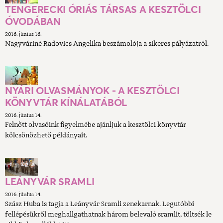
TENGERECKI ÓRIÁS TÁRSAS A KESZTÖLCI
ÓVODÁBAN
2016. június 16.
Nagyváriné Radovics Angelika beszámolója a sikeres pályázatról.
NYÁRI OLVASMÁNYOK - A KESZTÖLCI
KÖNYVTÁR KÍNÁLATÁBÓL
2016. június 14.
Felnőtt olvasóink figyelmébe ajánljuk a kesztölci könyvtár
kölcsönözhető példányait.
LEÁNYVÁR SRAMLI
2016. június 14.
Szász Huba is tagja a Leányvár Sramli zenekarnak. Legutóbbi
fellépésükről meghallgathatnak három belevaló sramlit, töltsék le