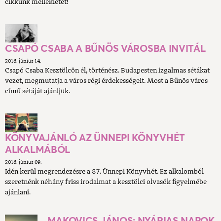
cikkünk mellékletét!
CSAPÓ CSABA A BŰNÖS VÁROSBA INVITÁL
2016. június 14.
Csapó Csaba Kesztölcön él, történész. Budapesten izgalmas sétákat
vezet, megmutatja a város régi érdekességeit. Most a Bűnös város
című sétáját ajánljuk.
KÖNYVAJÁNLÓ AZ ÜNNEPI KÖNYVHÉT
ALKALMÁBÓL
2016. június 09.
Idén kerül megrendezésre a 87. Ünnepi Könyvhét. Ez alkalomból
szeretnénk néhány friss irodalmat a kesztölci olvasók figyelmébe
ajánlani.
MAKOVICS JÁNOS: NYÁRIAS NAPOK