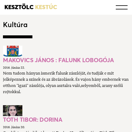
KESZTÖLC
KESTÚC
Kultúra
​MAKOVICS JÁNOS : FALUNK LOBOGÓJA
2016. június 22.
Nem tudom hányan ismerik falunk zászlóját, és tudják e mit
jelképeznek a színek és az ábrázolások. És vajon hány embernek van
otthon "igazi" zászlója, olyan asztalra való,selyemből, arany szélű
rojtokkal.
TÓTH TIBOR: DORINA
2016. június 20.