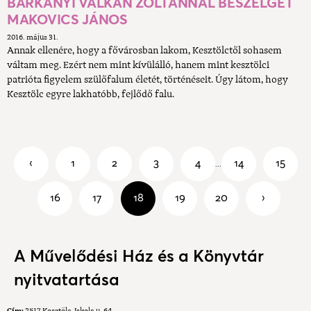
BÁRKÁNYI VALKÁN ZOLTÁNNAL BESZÉLGET
MAKOVICS JÁNOS
2016. május 31.
Annak ellenére, hogy a fővárosban lakom, Kesztölctől sohasem
váltam meg. Ezért nem mint kívülálló, hanem mint kesztölci
patrióta figyelem szülőfalum életét, történéseit. Úgy látom, hogy
Kesztölc egyre lakhatóbb, fejlődő falu.
‹
1
2
3
4
14
15
...
16
17
18
19
20
›
A Művelődési Ház és a Könyvtár
nyitvatartása