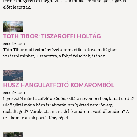
termés megérett és meghozta a sok munka eredményét, a gazda
előtt learatták.
TÓTH TIBOR: TISZAROFFI HOLTÁG
2016. június 05.
Tóth Tibor mai festményével a romantikus tiszai holtághoz
varázsol minket, Tiszaroffra, a folyó felső folyásához.
HÚSZ HANGULATFOTÓ KOMÁROMBÓL
2016. június 04.
Igyekeztél már hazafelé a ködös, szitáló novemberben, kihalt utcán?
Üldögéltél már a kórház udvarán, amíg érted nem jön egy
családtagod? Várakoztál már a dél-komáromi vasútállomáson? A
Sziakomarom.sk portál fényképei