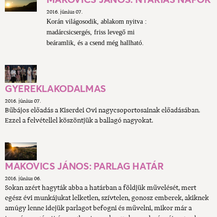
2016. június 07.
Korán világosodik, ablakom nyitva :
madárcsicsergés, friss levegő mi
beáramlik, és a csend még hallható.
GYEREKLAKODALMAS
2016. június 07.
Bűbájos előadás a Kiserdei Ovi nagycsoportosainak előadásában.
Ezzel a felvétellel köszöntjük a ballagó nagyokat.
MAKOVICS JÁNOS: PARLAG HATÁR
2016. június 06.
Sokan azért hagyták abba a határban a földjük művelését, mert
egész évi munkájukat lelketlen, szívtelen, gonosz emberek, akiknek
amúgy lenne idejük parlagot befogni és művelni, mikor már a