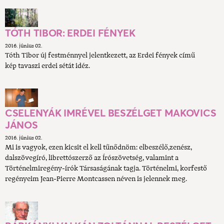
TÓTH TIBOR: ERDEI FÉNYEK
2016. június 02.
Tóth Tibor új festménnyel jelentkezett, az Erdei fények című
kép tavaszi erdei sétát idéz.
CSELENYÁK IMRÉVEL BESZÉLGET MAKOVICS
JÁNOS
2016. június 02.
Mi is vagyok, ezen kicsit el kell tűnődnöm: elbeszélő,zenész,
dalszövegíró, librettószerző az Írószövetség, valamint a
Történelmiregény-írók Társaságának tagja. Történelmi, korfestő
regényeim Jean-Pierre Montcassen néven is jelennek meg.