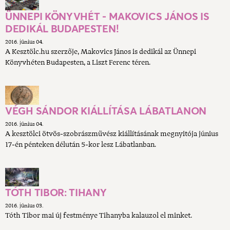
ÜNNEPI KÖNYVHÉT - MAKOVICS JÁNOS IS
DEDIKÁL BUDAPESTEN!
2016. június 04.
A Kesztölc.hu szerzője, Makovics János is dedikál az Ünnepi
Könyvhéten Budapesten, a Liszt Ferenc téren.
VÉGH SÁNDOR KIÁLLÍTÁSA LÁBATLANON
2016. június 04.
A kesztölci ötvös-szobrászművész kiállításának megnyitója június
17-én pénteken délután 5-kor lesz Lábatlanban.
TÓTH TIBOR: TIHANY
2016. június 03.
Tóth Tibor mai új festménye Tihanyba kalauzol el minket.