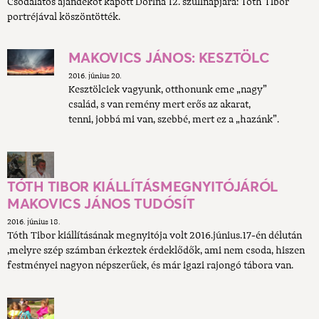
Csodálatos ajándékot kapott Dorina 12. szülinapjára: Tóth Tibor
portréjával köszöntötték.
MAKOVICS JÁNOS: KESZTÖLC
2016. június 20.
Kesztölciek vagyunk, otthonunk eme „nagy”
család, s van remény mert erős az akarat,
tenni, jobbá mi van, szebbé, mert ez a „hazánk”.
TÓTH TIBOR KIÁLLÍTÁSMEGNYITÓJÁRÓL
MAKOVICS JÁNOS TUDÓSÍT
2016. június 18.
Tóth Tibor kiállításának megnyitója volt 2016.június.17-én délután
,melyre szép számban érkeztek érdeklődők, ami nem csoda, hiszen
festményei nagyon népszerűek, és már igazi rajongó tábora van.